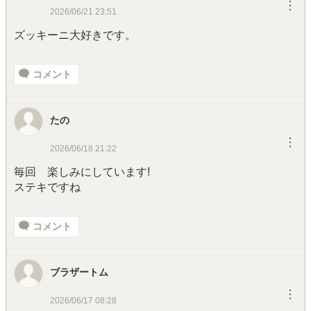
︙
2026/06/21 23:51
ズッキーニ大好きです。
コメント
たの
︙
2026/06/18 21:22
毎回 楽しみにしています!
ステキですね
コメント
ブラザートム
︙
2026/06/17 08:28