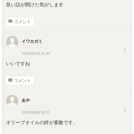
良い話が聞けた気がします
コメント
イワカガミ
︙
2026/06/28 21:49
いいですね
コメント
あや
︙
2026/06/28 09:11
オリーブオイルの絆が素敵です。