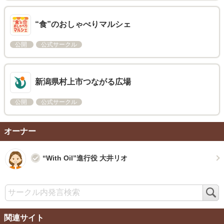
“食”のおしゃべりマルシェ
公開
公式サークル
新潟県村上市つながる広場
公開
公式サークル
オーナー
“With Oil”進行役 大井リオ
検
索
関連サイト