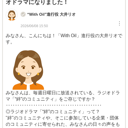
オドラマになりました！
“With Oil”進行役 大井リオ
︙
2026/06/08 15:50
みなさん、こんにちは！「With Oil」進行役の大井リオで
す。
みなさんは、毎週日曜日に放送されている、ラジオドラ
マ「“絆”のコミュニティ」をご存じですか？
‥‥‥‥‥‥‥‥‥‥‥‥‥‥‥‥‥‥‥‥‥
◎ラジオドラマ「“絆”のコミュニティ」って？
"絆"のコミュニティや、そこに参加している企業・団体
のコミュニティに寄せられた、みなさんの日々の声をも