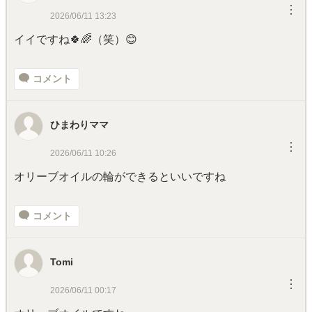
︙
2026/06/11 13:23
イイですね🍀🌈（笑）😊
コメント
ひまわりママ
︙
2026/06/11 10:26
オリーブオイルの輪ができるといいですね
コメント
Tomi
︙
2026/06/11 00:17