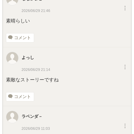
︙
2026/06/29 21:46
素晴らしい
コメント
よっし
︙
2026/06/29 21:14
素敵なストーリーですね
コメント
ラベンダ－
︙
2026/06/29 11:03