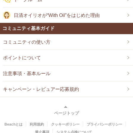
日清オイリオが“With Oil”をはじめた理由
コミュニティ基本ガイド
コミュニティの使い方
ポイントについて
注意事項・基本ルール
キャンペーン・レビュアー応募規約
ページトップ
Beachとは
利用規約
クッキーポリシー
プライバシーポリシー
禁止事項
システム点検について