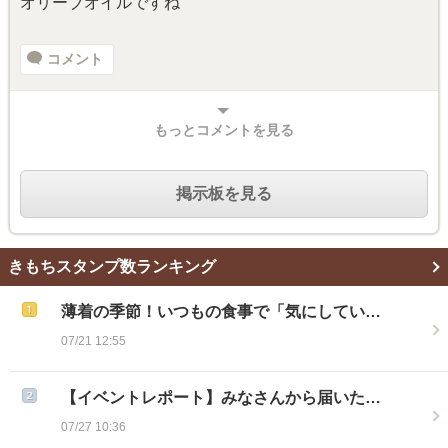
オリーブオイルですね
コメント
もっとコメントを見る
掲示板を見る
きもちスタンプ数ランキング
薄着の季節！いつもの食事で「気にしてい…
07/21 12:55
【イベントレポート】みなさんから届いた…
07/27 10:36