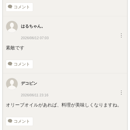
コメント
はるちゃん。
︙
2026/06/12 07:03
素敵です
コメント
デコピン
︙
2026/06/11 23:16
オリーブオイルがあれば、料理が美味しくなりますね。
コメント