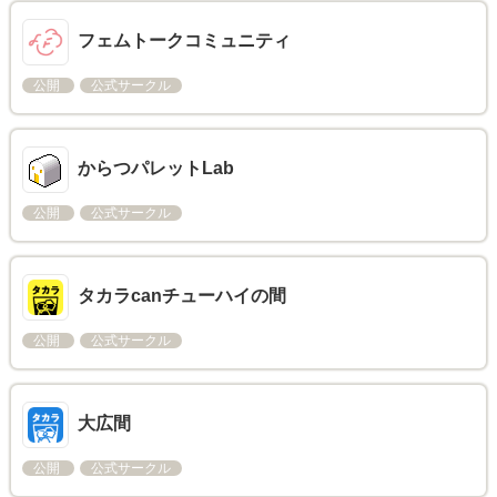
フェムトークコミュニティ
公開
公式サークル
からつパレットLab
公開
公式サークル
タカラcanチューハイの間
公開
公式サークル
大広間
公開
公式サークル