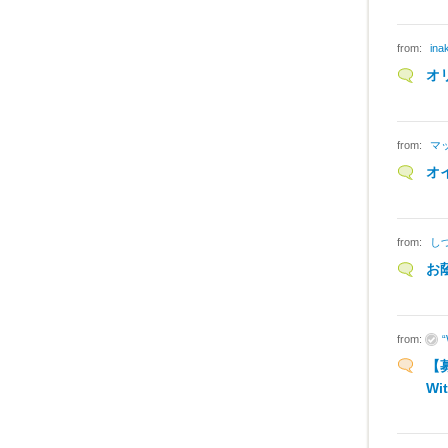
from:
ina
オ
from:
マ
オ
from:
し
お
from:
【
Wi