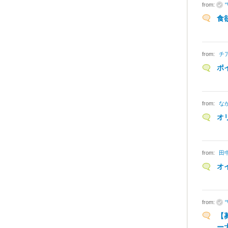
from:
食
from:
チ
ポ
from:
な
オ
from:
田
オ
from:
【
ー