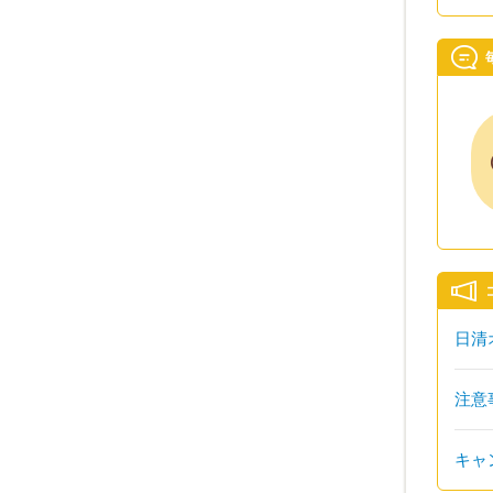
日清オ
注意
キャ