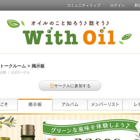
コミュニティトップ
ログイン
新
トークルーム
>
掲示板
公開
｜
公式サークル
サークルに参加する