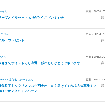
ko
さん
更新：2025/01/01
リーブオイルセットありがとうございます🌟
ッチ
さん
更新：2025/01/01
イル プレゼント
づ
さん
更新：2025/01/01
蔭さまでポイントくじ当選…誠にありがとうございます！
“With Oil”進行役 大井リオ
さん
更新：2024/12/24
募集終了】＼クリスマス企画★オイルを届けてくれる方大募集！／
th Oilサンタキャンペーン