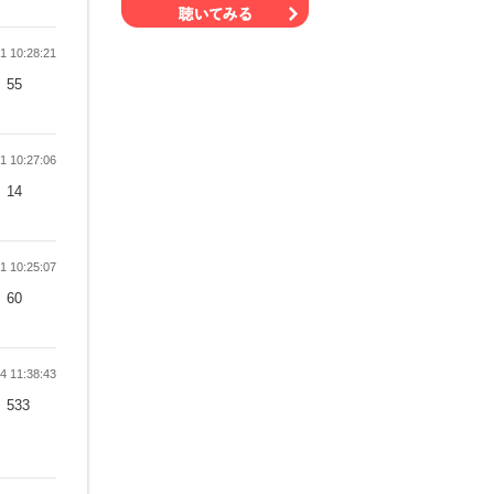
 10:28:21
55
 10:27:06
14
 10:25:07
60
 11:38:43
533