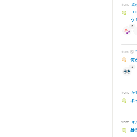
from:
翼
『
う
2
from:
何
1
from:
かす
ポ
from:
オ
