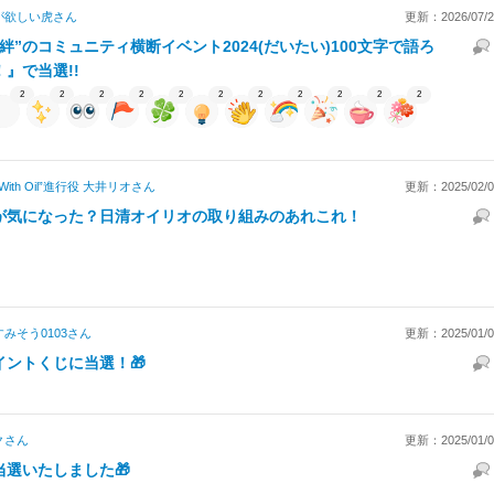
が欲しい虎
さん
更新：2026/07/28
“絆”のコミュニティ横断イベント2024(だいたい)100文字で語ろ
！』で当選!!
2
2
2
2
2
2
2
2
2
2
2
“With Oil”進行役 大井リオ
さん
更新：2025/02/05
が気になった？日清オイリオの取り組みのあれこれ！
みそう0103
さん
更新：2025/01/02
イントくじに当選！🎁
ク
さん
更新：2025/01/01
当選いたしました🎁