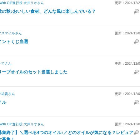
“With Oil”進行役 大井リオ
さん
更新：2024/12/23
欲の秋♪おいしい食材、どんな風に楽しんでいる？
アスマイル
さん
更新：2024/12/09
イントくじ当選
かて
さん
更新：2024/12/08
リーブオイルのセット当選しました
中祐貴
さん
更新：2024/12/06
イル
“With Oil”進行役 大井リオ
さん
更新：2024/12/06
募集終了】＼選べる4つのオイル♪／どのオイルが気になる？レビュア
大募集！