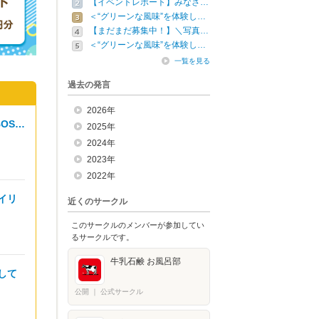
【イベントレポート】みなさ…
＜“グリーンな風味”を体験し…
【まだまだ募集中！】＼写真…
＜“グリーンな風味”を体験し…
一覧を見る
過去の発言
2026年
OS…
2025年
2024年
2023年
2022年
イリ
近くのサークル
このサークルのメンバーが参加してい
るサークルです。
牛乳石鹸 お風呂部
して
公開
｜
公式サークル