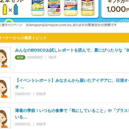
オーナーからの最新トピック
みんなのBOSCOお試しレポートを読んで、夏にぴったりな「B
2026/08/07
8
拍手
【イベントレポート】みなさんから届いたアイデアに、日清オ
オ …
2026/07/27
53
拍手
薄着の季節！いつもの食事で「気にしていること」や「プラス
いる…
2026/07/21
60
拍手