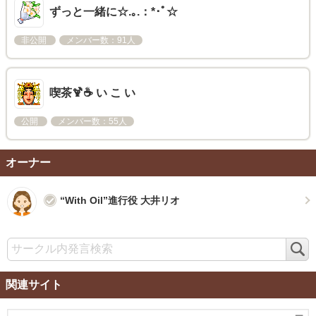
ずっと一緒に☆.｡.：*･ﾟ☆
非公開
メンバー数：91人
喫茶🍹☕ い こ い
公開
メンバー数：55人
オーナー
“With Oil”進行役 大井リオ
検
索
関連サイト