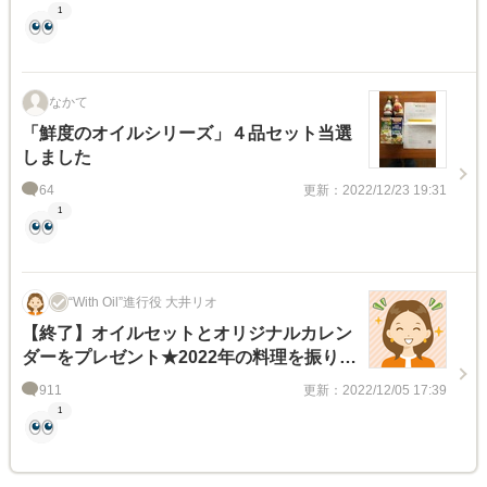
1
なかて
「鮮度のオイルシリーズ」４品セット当選
しました
64
更新：2022/12/23 19:31
1
“With Oil”進行役 大井リオ
【終了】オイルセットとオリジナルカレン
ダーをプレゼント★2022年の料理を振り返
る！「オ・イ・ル」であいうえお作文キャ
911
更新：2022/12/05 17:39
ンペーン
1