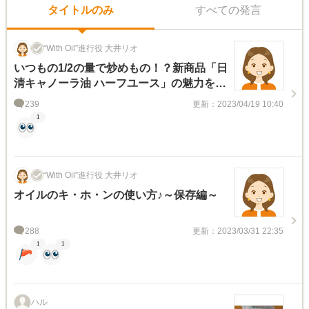
タイトルのみ
すべての発言
“With Oil”進行役 大井リオ
いつもの1/2の量で炒めもの！？新商品「日
清キャノーラ油 ハーフユース」の魅力をご
紹介☆
239
更新：2023/04/19 10:40
1
“With Oil”進行役 大井リオ
オイルのキ・ホ・ンの使い方♪～保存編～
288
更新：2023/03/31 22:35
1
1
ハル