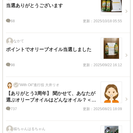
当選ありがとうございます
68
更新：2025/10/18 05:55
なかて
ポイントでオリーブオイル当選しました
98
更新：2025/09/22 16:12
“With Oil”進行役 大井リオ
【ありがとう3周年】 聞かせて、あなたが
選ぶオリーブオイルはどんなオイル？＜知
って選んで楽しんで！キャンペーン対象テ
737
更新：2025/08/21 18:09
ーマ＞
福ちゃんはるちゃん