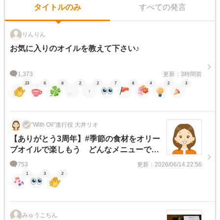
タイトルのみ
すべての発言
りんりん
お気に入りのオイルを教えて下さい♪
1,373
更新：3時間前
23
6
8
2
2
7
8
4
2
3
“With Oil”進行役 大井リオ
【ありがとう3周年】#季節の食材をオリー
ブオイルで楽しもう どんなメニューで楽
しんでるか教えて♪＜知って選んで楽しん
753
更新：2026/06/14 22:56
で！キャンペーン対象テーマ＞
1
3
2
みゅうこちん