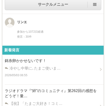
サークルメニュー
リンエ
参加から1072日経過
発言：30件
新着発言
錦糸卵かかせないです！
冷やし中華に､たまご使いま…
2026/05/03 06:55
ラジオドラマ『“絆”のコミュニティ』第262回の感想を
どうぞ！量…
【祝】「たまご大好き！コミ…