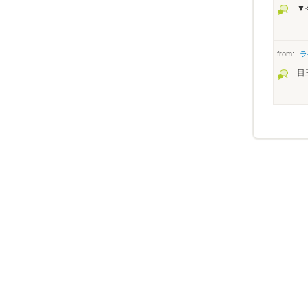
▼
from:
ラ
目