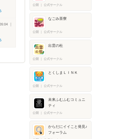
公開
｜
公式サークル
る
なごみ茶寮
26:04
︙
公開
｜
公式サークル
る
出雲の杜
公開
｜
公式サークル
とくしまＬＩＮＫ
公開
｜
公式サークル
未来ふむふむコミュニ
ティ
公開
｜
公式サークル
からだにイイこと発見♪
フォーラム