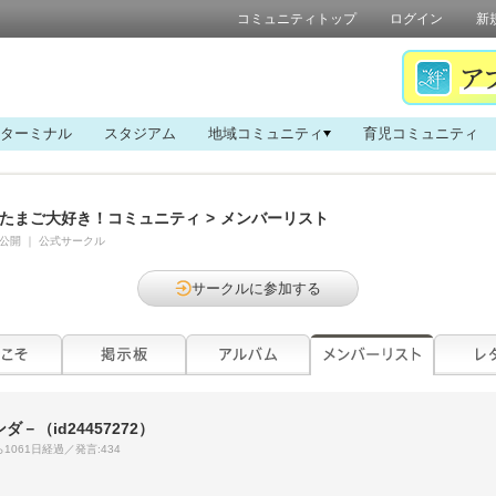
コミュニティトップ
ログイン
新
ターミナル
スタジアム
地域コミュニティ
育児コミュニティ
たまご大好き！コミュニティ
>
メンバーリスト
公開
｜
公式サークル
サークルに参加する
ンダ－
（id24457272）
1061日経過／発言:434