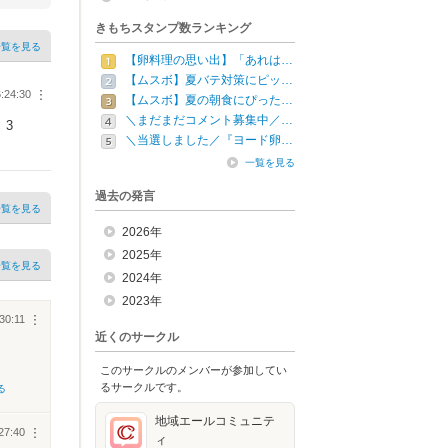
きもちスタンプ数ランキング
一覧を見る
【卵料理の思い出】「あれは…
【ムスボ】夏バテ対策にピッ…
:24:30
︙
【ムスボ】夏の朝食にぴった…
＼まだまだコメント募集中／…
3
＼当選しました／『ヨード卵…
一覧を見る
過去の発言
一覧を見る
2026年
2025年
一覧を見る
2024年
2023年
30:11
︙
近くのサークル
このサークルのメンバーが参加してい
るサークルです。
る
地域エールコミュニテ
27:40
︙
ィ