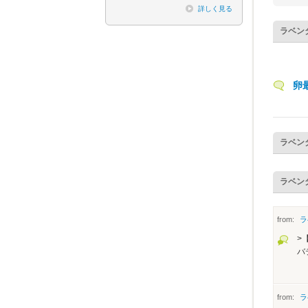
詳しく見る
ラベン
卵
ラベン
ラベン
from:
ラ
>
バ
from:
ラ