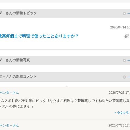
ダ－
さんの新着トピック
2026/04/14 16
最高何個まで料理で使ったことありますか？
ダ－
さんの新着写真
ダ－
さんの新着コメント
ベンダ－
さん
2026/07/23 17:
【ムスボ】夏バテ対策にピッタリなたまご料理は？茶碗蒸しですね冷たい茶碗蒸し夏
テ気味の体によさそう
> 全文を見
ベンダ－
さん
2026/07/23 17: