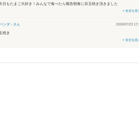
今日もたまご大好き！みんなで食べたら報告朝食に目玉焼き頂きました
> 全文を見
ベンダ－
さん
2026/07/23 17:
玉焼き
> 全文を見