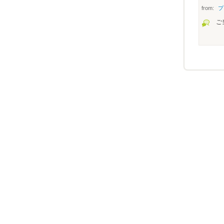
from:
プ
ご