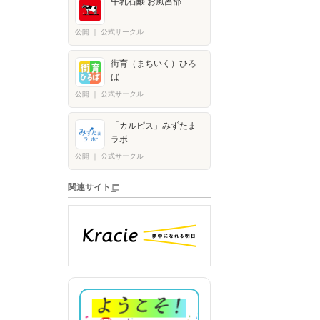
牛乳石鹸 お風呂部
公開
｜
公式サークル
街育（まちいく）ひろ
ば
公開
｜
公式サークル
「カルピス」みずたま
ラボ
公開
｜
公式サークル
関連サイト