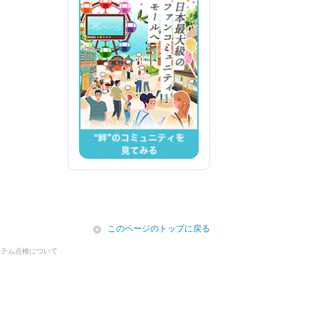
icon
このページのトップに戻る
ステム点検について