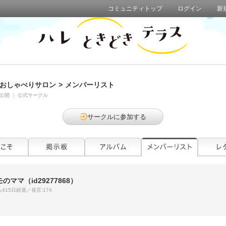
コミュニティトップ
ログイン
新
おしゃべりサロン
>
メンバーリスト
公開
｜
公式サークル
サークルに参加する
モのママ
（id29277868）
415日経過／発言:174