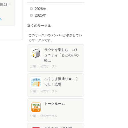
55:23
︙
2026年
2025年
る
近くのサークル
このサークルのメンバーが参加してい
るサークルです。
サウナを楽しむ！コミ
ュニティ「ととのいの
輪…
公開
｜
公式サークル
ふくしま浜通り★こら
っせ！広場
公開
｜
公式サークル
トークルーム
公開
｜
公式サークル