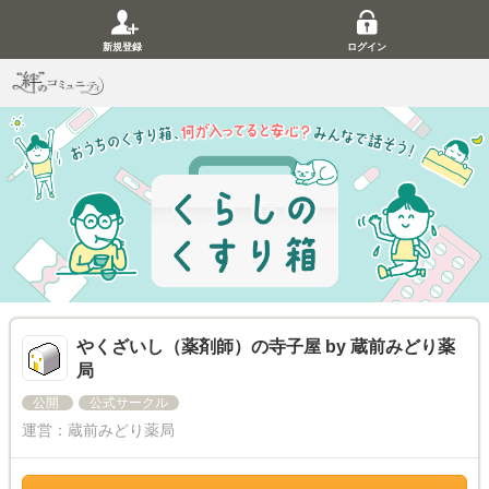
新規登録
ログイン
やくざいし（薬剤師）の寺子屋 by 蔵前みどり薬
局
公開
公式サークル
運営：
蔵前みどり薬局