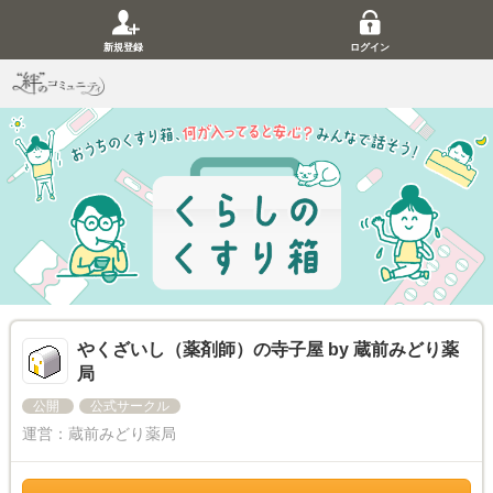
新規登録
ログイン
やくざいし（薬剤師）の寺子屋 by 蔵前みどり薬
局
公開
公式サークル
運営：
蔵前みどり薬局