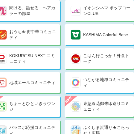
聞ける、話せる ヘアカ
イオンシネマ ポップコー
ラーの部屋
ンCLUB
おうちde街中華コミュニ
KASHIMA Colorful Base
ティ
KOKURiTSU NEXT コミ
ごはん行こっか！外食ト
ュニティ
ーク
つながる地域コミュニテ
地域エールコミュニティ
ィ
ちょっとひといきラウン
東急線花御朱印巡りコミ
ジ
ュニティ
パラスポ応援コミュニテ
ふくしま浜通り★こらっ
ィ
せ！広場