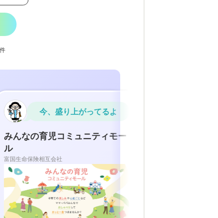
1件
今、盛り上がってるよ
ちょっと気
んなの育児コミュニティモー
リユースの輪コミュ
株式会社MTC
生命保険相互会社