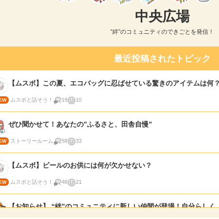
中央広場
“絆”のコミュニティのできごとを発信！
最近投稿されたトピック
【ムスボ】この夏、エコバッグに忍ばせている驚きのアイテムは何
ムスボと話そう！
19
10
ぜひ聞かせて！あなたの”ふるさと、田舎自慢”
ストーリールーム
58
33
【ムスボ】ビールのお供には何が欠かせない？
ムスボと話そう！
48
21
【お知らせ】 “絆”のコミュニティに新しい仲間が登場！自分らしく