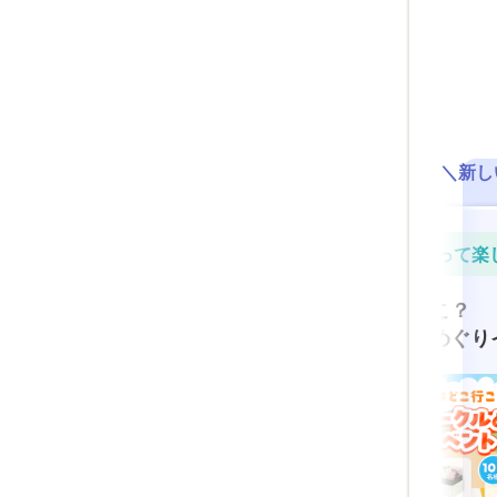
＼新し
ちょっと気になるわね
めぐって楽しも
の輪コミュニティ
今日はどこ行こ？
C
公式サークルめぐりイベ
“絆”のコミュニティ