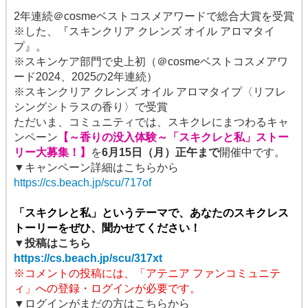
2
年連続＠cosme
ベストコスメアワードで総合大賞を受賞
※
した、『スキンクリア クレンズ オイル アロマタイ
プ』。
※
スキンケア部門で史上初（＠cosmeベストコスメアワ
ード2024
、2025の2年連続）
※
スキンクリア クレンズ オイル アロマタイプ〈リフレ
シングシトラスの香り〉で受賞
ただいま、コミュニティでは、スキクレにまつわるキャ
ンペーン
【～香りの没入体験～「スキクレと私」ストー
リー大募集！】
を
6
月15日（月）正午まで
開催中です。
▼キャンペーン詳細はこちらから
https://cs.beach.jp/scu/717of
「スキクレと私」というテーマで、あなたのスキクレス
トーリーをぜひ、聞かせてください！
▼
投稿はこちら
https://cs.beach.jp/scu/317xt
※コメントの投稿には、「アテニア ファンコミュニテ
ィ」への登録・ログインが必要です。
▼
ログインがまだの方はこちらから