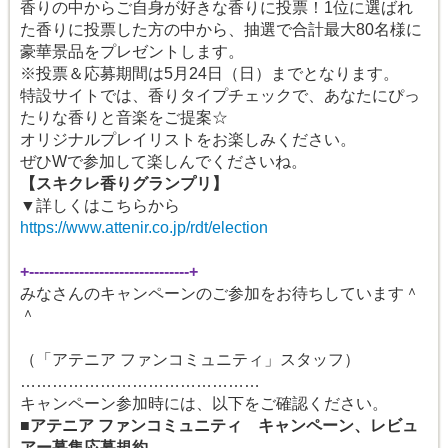
香りの中からご自身が好きな香りに投票！1位に選ばれ
た香りに投票した方の中から、
抽選で合計最大80
名様に
豪華景品をプレゼントします。
※投票＆応募期間は5月24
日（日）までとなります。
特設サイトでは、香りタイプチェックで、あなたにぴっ
たりな香りと音楽をご提案☆
オリジナルプレイリストをお楽しみください。
ぜひW
で参加して楽しんでくださいね。
【スキクレ香りグランプリ】
▼詳しくはこちらから
https://www.attenir.co.jp/rdt/election
+--------------------------------+
みなさんのキャンペーンのご参加をお待ちしています＾
＾
（「アテニア ファンコミュニティ」スタッフ）
………………………………………
キャンペーン参加時には、以下をご確認ください。
■
アテニア ファンコミュニティ キャンペーン、レビュ
アー募集応募規約