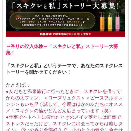
～香りの没入体験～「スキクレと私」ストーリー大募
集！
「スキクレと私」というテーマで、あなたのスキクレス
トーリーを聞かせてください！
たとえば…
●友だちと温泉旅行に行ったときに、スキクレを借りて
からの大ファン。＜ローズリュクス＞＜ピースフルオレ
ンジ＞もいち早く試して、今度はほかの友だちにオスス
メ！スキクレの輪がどんどん広まっています（笑）
●仕事でヘトヘトに疲れたときのメイク落としは面倒で
ストレスだったけど、スキクレに出会ってからは癒しタ
イムに♪3つの香り全部好きで、そのときの気分に合わせ