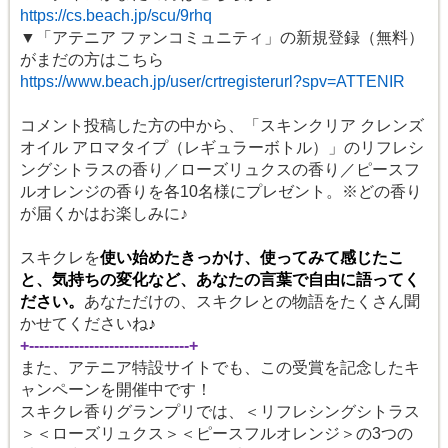
https://cs.beach.jp/scu/9rhq
▼
「アテニア ファンコミュニティ」の新規登録（無料）
がまだの方はこちら
https://www.beach.jp/user/crtregisterurl?spv=ATTENIR
コメント投稿した方の中から、「スキンクリア クレンズ
オイル アロマタイプ（レギュラーボトル）」のリフレシ
ングシトラスの香り／ローズリュクスの香り／ピースフ
ルオレンジの香りを各10
名様にプレゼント。※どの香り
が届くかはお楽しみに♪
スキクレを
使い始めたきっかけ、使ってみて感じたこ
と、気持ちの変化など、あなたの言葉で自由に語ってく
ださい。
あなただけの、スキクレとの物語をたくさん聞
かせてくださいね
♪
+--------------------------------+
また、アテニア特設サイトでも、この受賞を記念したキ
ャンペーンを開催中です！
スキクレ香りグランプリでは、＜リフレシングシトラス
＞＜ローズリュクス＞＜ピースフルオレンジ＞の3
つの