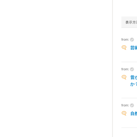
from:
芸
from:
昔
か
from:
自