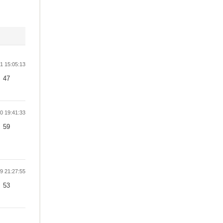
 15:05:13
47
 19:41:33
59
 21:27:55
53