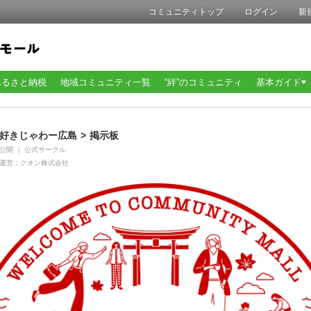
コミュニティトップ
ログイン
新
ふるさと納税
地域コミュニティ一覧
“絆”のコミュニティ
基本ガイド
好きじゃわー広島
>
掲示板
公開
｜
公式サークル
運営：
クオン株式会社