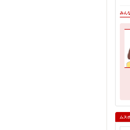
みん
ムス