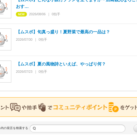
おす…
2026/08/06
0
拍手
【ムスボ】旬真っ盛り！夏野菜で最高の一品は？
2026/07/30
0
拍手
【ムスボ】夏の風物詩といえば、やっぱり何？
2026/07/23
0
拍手
ル内の発言を検索する