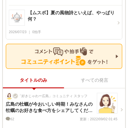
【ムスボ】夏の風物詩といえば、やっぱり
何？
2026/07/23
0
拍手
タイトルのみ
すべての発言
「好きじゃわー広島」コミュニティ スタッフ
広島の牡蠣が今おいしい時期！みなさんの
牡蠣のお好きな食べ方をシェアしてくださ
い♪
62
更新：2022/09/02 01:45