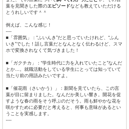
葉を見聞きした際の
エピソード
なども教えていただける
とうれしいです＾＾
例えば、こんな感じ！
----
■「雰囲気」：“ふいんき”だと思っていたけれど、“ふん
いき”でした！話し言葉だとなんとなく伝わるけど、スマ
ホで変換されなくて気づきました！
■「ガクチカ」：“学生時代に力を入れていたこと”なんだ
とか…。就職活動をしている学生にとっては知っていて
当たり前の用語みたいですよ。
■「催花雨（さいかう）」：新聞を見ていたら、この言
葉が目に留まりました。なんだか美しい響き。開花を促
すような春の雨をそう呼ぶのだそう。雨も鮮やかな花を
咲かすために必要だと考えると、何事も意味があるとい
うことを実感します。
----