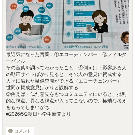
最近気になった言葉：①エコーチェンバー、②フィルタ
ーバブル
その言葉を調べてわかったこと：①例えば・影響ある人
の動画サイトばかり見ると、その人の意見に賛成する
人々に溢れた疑似空間ができる（エコーチェンバー）→
世間が賛成意見ばかりと誤解する
②例えば・似た意見をもつコミュニティにいると、批判
的な視点、異なる視点が入ってこないので、極端な考え
をもってしまいがち
■2026/5/2朝日小学生新聞より
コメント