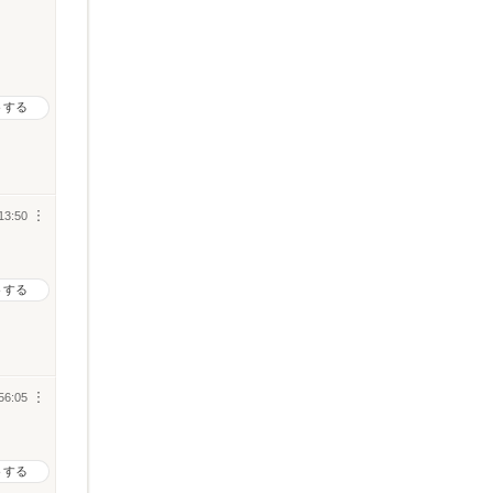
トする
13:50
︙
トする
56:05
︙
トする