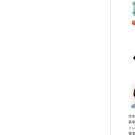
世
募
ト
審