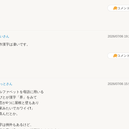
コメン
い
さん
2026/07/06 19:
作漢字は凄いです。
コメン
っと
さん
2026/07/06 15:
ルファベットを母語に用いる
びとが漢字「界」をみて
窓が4つに屋根と壁もあり
家みたいでカワイイ❗」
喜んだとか。
字は例外もあるけど、