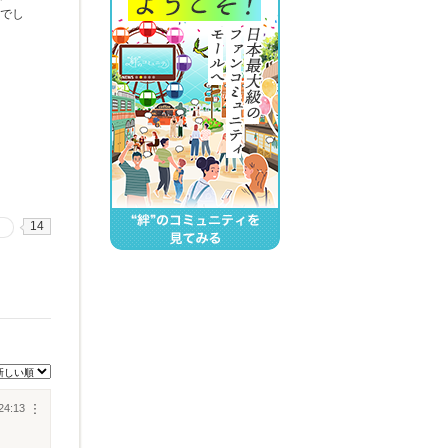
品でし
14
24:13
︙