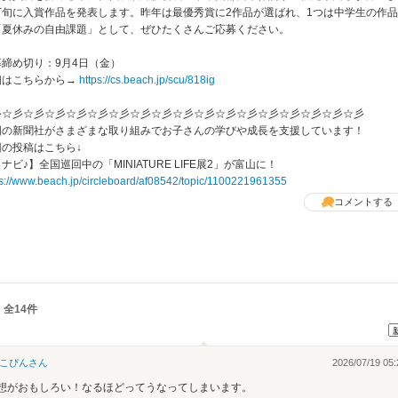
下旬に入賞作品を発表します。昨年は最優秀賞に2作品が選ばれ、1つは中学生の作
「夏休みの自由課題」として、ぜひたくさんご応募ください。
募締め切り：9月4日（金）
細はこちらから→
https://cs.beach.jp/scu/818ig
彡☆彡☆彡☆彡☆彡☆彡☆彡☆彡☆彡☆彡☆彡☆彡☆彡☆彡☆彡☆彡☆彡☆彡
国の新聞社がさまざまな取り組みでお子さんの学びや成長を支援しています！
回の投稿はこちら↓
ナビ♪】全国巡回中の「MINIATURE LIFE展2」が富山に！
ps://www.beach.jp/circleboard/af08542/topic/1100221961355
コメントする
 全14件
こぴん
さん
2026/07/19 05:
想がおもしろい！なるほどってうなってしまいます。