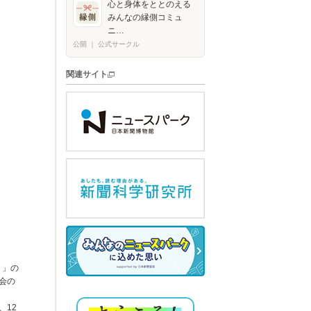
心と身体をととのえる
みんなの縁側コミュ
ニ…
公開
｜
公式サークル
関連サイト
ト」の
会の
、12