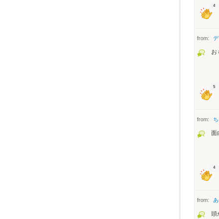
4
from:
デ
お
5
from:
ち
面
4
from:
あ
頭