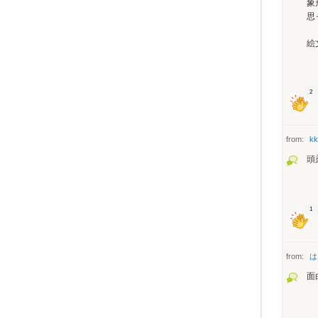
象
思
絵
2
from:
kk
頭
1
from:
は
面