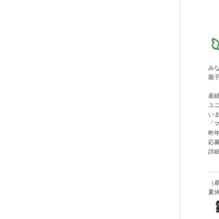
み
親
産
ユ
い
「
昨
応
詳
（
夏