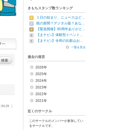
きもちスタンプ数ランキング
１日の始まり、ニュースはど…
紙の新聞？デジタル版？あな…
【緊急開催】80周年ありがと…
【まナビ♪】体験型イベント…
【まナビ♪】令和の比叡山お…
一覧を見る
過去の発言
検索
2026年
2025年
2024年
2023年
2022年
2021年
:34:29
︙
近くのサークル
このサークルのメンバーが参加してい
るサークルです。