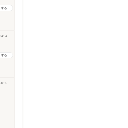
トする
24:54
︙
トする
56:05
︙