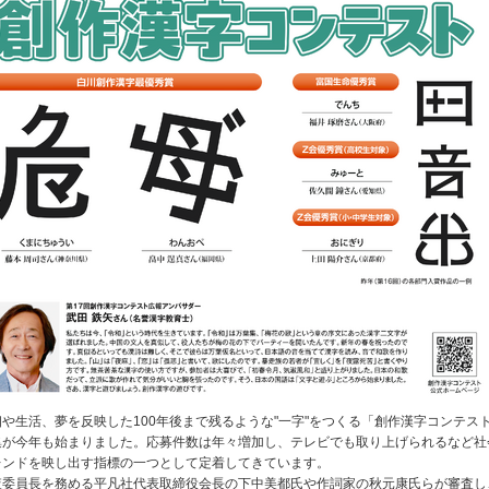
相や生活、夢を反映した100年後まで残るような"一字"をつくる「創作漢字コンテス
集が今年も始まりました。応募件数は年々増加し、テレビでも取り上げられるなど社
レンドを映し出す指標の一つとして定着してきています。
査委員長を務める平凡社代表取締役会長の下中美都氏や作詞家の秋元康氏らが審査し