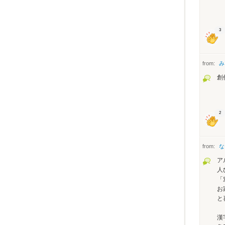
3
from:
み
創
2
from:
な
ア
人
「
お
と
漢