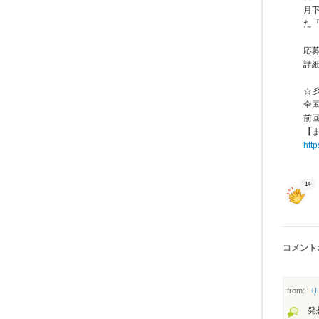
月
た
応
詳
☆
全
前
【ま
htt
14
コメント:
from:
り
発