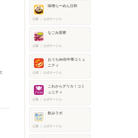
味噌らーめん日和
公開
｜
公式サークル
なごみ茶寮
公開
｜
公式サークル
おうちde街中華コミュ
ニティ
と
公開
｜
公式サークル
これからデリカ！コミ
ュニティ
公開
｜
公式サークル
飲みラボ
公開
｜
公式サークル