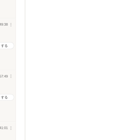
49:38
︙
トする
57:49
︙
。
トする
41:01
︙