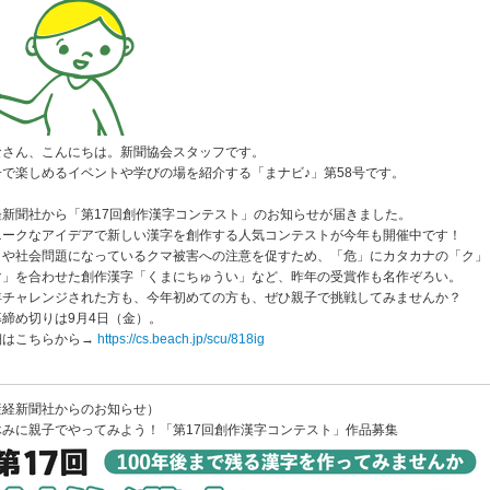
なさん、こんにちは。新聞協会スタッフです。
子で楽しめるイベントや学びの場を紹介する「まナビ♪」第58号です。
経新聞社から「第17回創作漢字コンテスト」のお知らせが届きました。
ニークなアイデアで新しい漢字を創作する人気コンテストが今年も開催中です！
まや社会問題になっているクマ被害への注意を促すため、「危」にカタカナの「ク」
マ」を合わせた創作漢字「くまにちゅうい」など、昨年の受賞作も名作ぞろい。
年チャレンジされた方も、今年初めての方も、ぜひ親子で挑戦してみませんか？
募締め切りは9月4日（金）。
細はこちらから→
https://cs.beach.jp/scu/818ig
産経新聞社からのお知らせ）
休みに親子でやってみよう！「第17回創作漢字コンテスト」作品募集