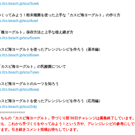
s://cs.beach.jp/scu/3uwk
. つくってみよう！粉末種菌を使った上手な「カスピ海ヨーグルト」の作り方
s://cs.beach.jp/scu/4uwl
. 「種ヨーグルト」保存方法と上手な植え継ぎ方
ps://cs.beach.jp/scu/5uwm
. カスピ海ヨーグルトを使ったアレンジレシピを作ろう（基本編）
s://cs.beach.jp/scu/6uwn
 「カスピ海ヨーグルト」の乳酸菌について
s://cs.beach.jp/scu/7uwo
 カスピ海ヨーグルトのルーツを知ろう
s://cs.beach.jp/scu/8uwp
. カスピ海ヨーグルトを使ったアレンジレシピを作ろう（応用編）
s://cs.beach.jp/scu/2vkj
============
こちらの「カスピ海ヨーグルト」手づくり部 50日チャレンジは募集終了しています
後も、これから手づくりをやってみよう！という方や、アレンジレシピの参考にして
けます。引き続きコメント投稿お待ちしています。