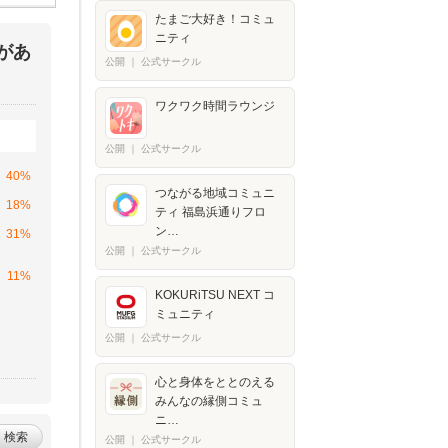
たまご大好き！コミュ
ニティ
があ
公開
｜
公式サークル
ワクワク時間ラウンジ
公開
｜
公式サークル
40%
つながる地域コミュニ
18%
ティ 福島浜通りフロ
ン…
31%
公開
｜
公式サークル
11%
KOKURiTSU NEXT コ
ミュニティ
公開
｜
公式サークル
心と身体をととのえる
みんなの縁側コミュ
ニ…
検索
公開
｜
公式サークル