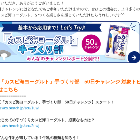
をいただき、ありがとうございました！
0日チャレンジにはどなたでもご参加いただけますので、ぜひこの機会に、より多く
カスピ海ヨーグルト」をつくる楽しさを感じていただけたらうれしいです^^
 「カスピ海ヨーグルト」手づくり部 50日チャレンジ 対象ト
はこちら
============
. 【「カスピ海ヨーグルト」手づくり部 50日チャレンジ】スタート！
s://cs.beach.jp/scu/1uwi
. はじめての手づくりカスピ海ヨーグルト、必要なものは？
s://cs.beach.jp/scu/2uwj
. どんな牛乳が適している？牛乳の種類を知ろう！