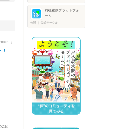
前橋縁側プラットフォ
ーム
公開
｜
公式サークル
1:00:01
︙
ト！
のご応