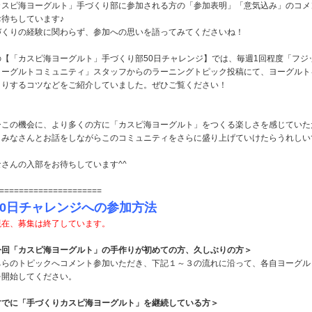
カスピ海ヨーグルト」手づくり部に参加される方の「参加表明」「意気込み」のコメ
お待ちしています♪
づくりの経験に関わらず、参加への思いを語ってみてくださいね！
の【「カスピ海ヨーグルト」手づくり部50日チャレンジ】では、毎週1回程度「フジ
ヨーグルトコミュニティ」スタッフからのラーニングトピック投稿にて、ヨーグルト
くりするコツなどをご紹介していました。ぜひご覧ください！
ひこの機会に、より多くの方に「カスピ海ヨーグルト」をつくる楽しさを感じていた
、みなさんとお話をしながらこのコミュニティをさらに盛り上げていけたらうれしい
！
なさんの入部をお待ちしています^^
=====================
50日チャレンジへの参加方法
現在、募集は終了しています。
今回「カスピ海ヨーグルト」の手作りが初めての方、久しぶりの方＞
ちらのトピックへコメント参加いただき、下記１～３の流れに沿って、各自ヨーグル
を開始してください。
すでに「手づくりカスピ海ヨーグルト」を継続している方＞