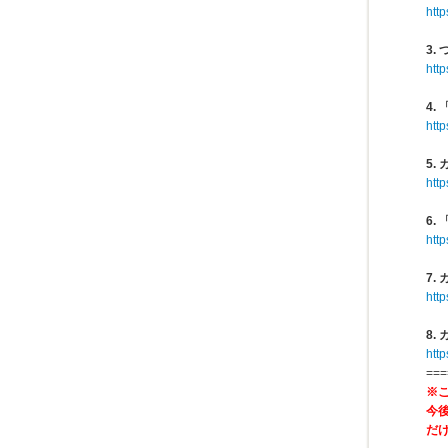
http
3
http
4
htt
5
http
6.
http
7.
http
8
http
===
※
今
だ