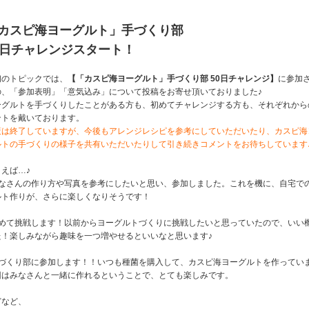
カスピ海ヨーグルト」手づくり部
0日チャレンジスタート！
初のトピックでは、
【「カスピ海ヨーグルト」手づくり部 50日チャレンジ】
に参加
の、「参加表明」「意気込み」について投稿をお寄せ頂いておりました♪
ーグルトを手づくりしたことがある方も、初めてチャレンジする方も、それぞれから
ントを戴いております。
策は終了していますが、今後もアレンジレシピを参考にしていただいたり、カスピ海
ルトの手づくりの様子を共有いただいたりして引き続きコメントをお待ちしています
えば…♪
みなさんの作り方や写真を参考にしたいと思い、参加しました。これを機に、自宅で
ルト作りが、さらに楽しくなりそうです！
初めて挑戦します！以前からヨーグルトづくりに挑戦したいと思っていたので、いい
た！楽しみながら趣味を一つ増やせるといいなと思います♪
手づくり部に参加します！！いつも種菌を購入して、カスピ海ヨーグルトを作ってい
回はみなさんと一緒に作れるということで、とても楽しみです。
どなど、