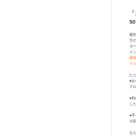
「
5
最
方
ヨ
メ
施
グ
たと
●
グ
●
し
●
今
な