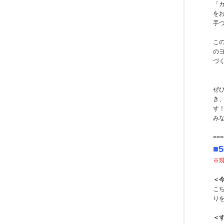
「
を
手
こ
の
づ
ぜ
き
す
み
===
■
※
＜
こ
り
＜