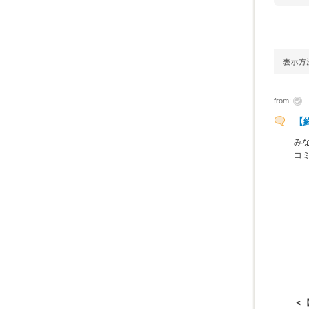
from:
【
み
コ
＜