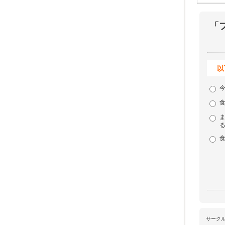
「
以
サーク