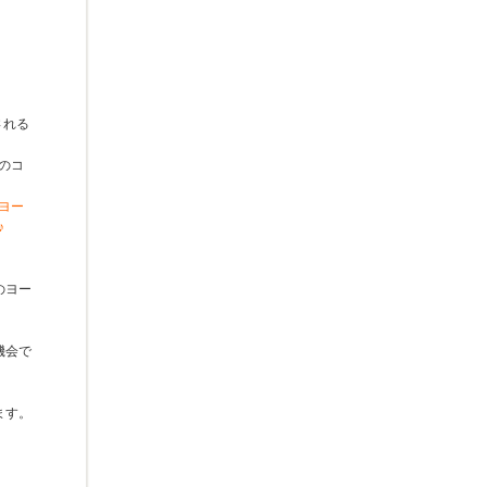
される
のコ
ヨー
♪
のヨー
機会で
ます。