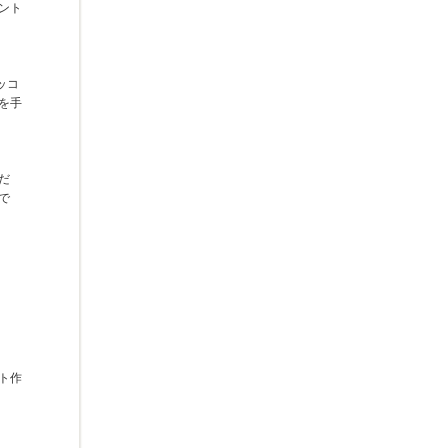
ント
ッコ
を手
だ
で
ト作