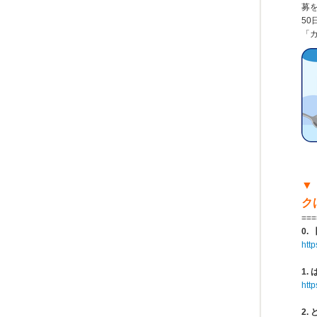
募
5
「
▼
ク
===
0
http
1
http
2