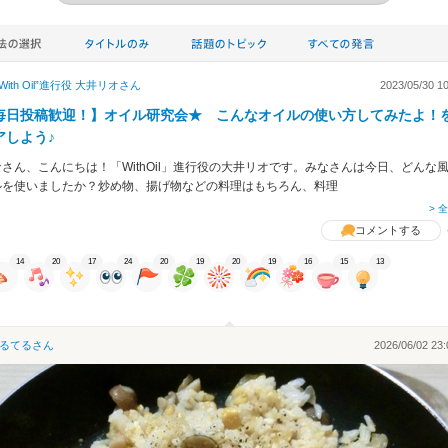
“With Oil”進行役 大井リオ
さん
2023/05/30 10
毎日投稿歓迎！】オイル研究会★ こんなオイルの使い方してみたよ！
アしよう♪
さん、こんにちは！「WithOil」進行役の大井リオです。みなさんは今日、どんな
ルを使いましたか？炒め物、揚げ物などの料理はもちろん、料理
> 
コメントする
14
20
17
24
20
19
20
19
16
15
13
るてる
さん
2026/06/02 23: