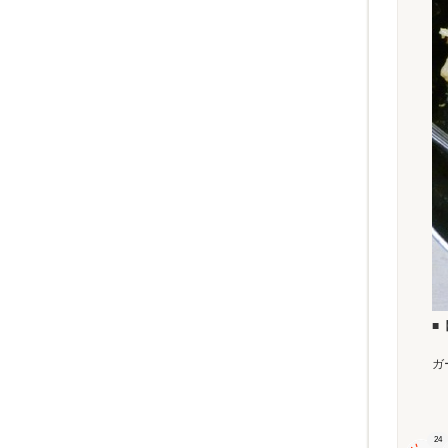
■
ガ
24