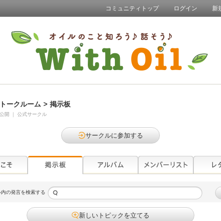
コミュニティトップ
ログイン
新
トークルーム
>
掲示板
公開
｜
公式サークル
サークルに参加する
ル内の発言を検索する
新しいトピックを立てる