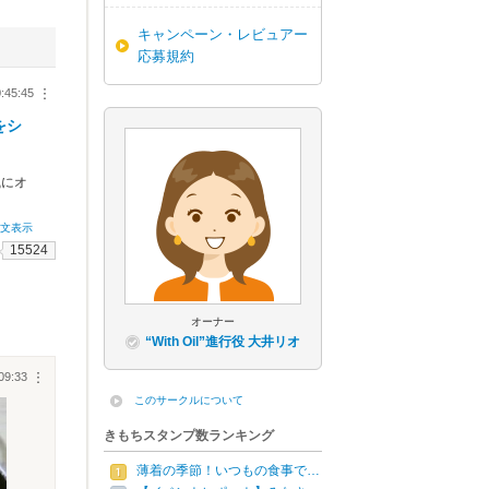
キャンペーン・レビュアー
応募規約
:45:45
︙
をシ
風にオ
全文表示
15524
オーナー
“With Oil”進行役 大井リオ
09:33
︙
このサークルについて
きもちスタンプ数ランキング
薄着の季節！いつもの食事で…