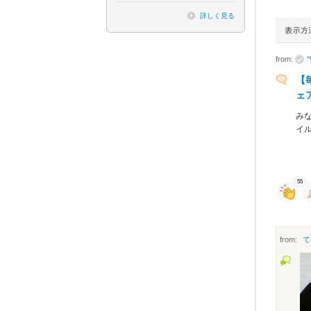
詳しく見る
from:
【
ェ
みな
イ
55
from:
て