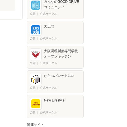
みんなのGOOD DRIVE
コミュニティ
公開
｜
公式サークル
大広間
公開
｜
公式サークル
大阪調理製菓専門学校
オープンキッチン
公開
｜
公式サークル
からつパレットLab
公開
｜
公式サークル
New Lifestyle!
公開
｜
公式サークル
関連サイト