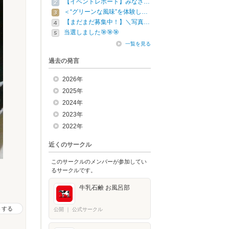
【イベントレポート】みなさ…
＜“グリーンな風味”を体験し…
【まだまだ募集中！】＼写真…
当選しました🎯🎯🎯
一覧を見る
過去の発言
2026年
2025年
2024年
2023年
2022年
近くのサークル
このサークルのメンバーが参加してい
るサークルです。
牛乳石鹸 お風呂部
トする
公開
｜
公式サークル