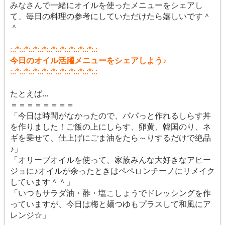
みなさんで一緒にオイルを使ったメニューをシェアし
て、毎日の料理の参考にしていただけたら嬉しいです＾
＾
:.:*:.:*:.:*:.:*:.:*:.:*:.:*:.:*:.:*:.:
今日のオイル活躍メニューをシェアしよう♪
:.:*:.:*:.:*:.:*:.:*:.:*:.:*:.:*:.:*:.:
たとえば...
＝＝＝＝＝＝＝＝
「今日は時間がなかったので、パパっと作れるしらす丼
を作りました！ご飯の上にしらす、卵黄、韓国のり、ネ
ギを乗せて、仕上げにごま油をたら～りするだけで絶品
♪」
「オリーブオイルを使って、家族みんな大好きなアヒー
ジョに♪オイルが余ったときはペペロンチーノにリメイク
しています＾＾」
「いつもサラダ油・酢・塩こしょうでドレッシングを作
っていますが、今日は梅と麺つゆもプラスして和風にア
レンジ☆」