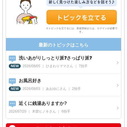
※トピックを立てるには、新規登録または、ログインが必要で
す。
最新のトピックはこちら
洗いあがりしっとり派❓さっぱり派❓
2026/08/05
ひまわりママ
さん
7
拍手
お風呂好き
2026/08/03
あおゆに
さん
2
拍手
近くに銭湯ありますか?
2026/07/20
木曽ヒノキ
さん
6
拍手