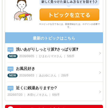
※トピックを立てるには、新規登録または、ログインが必要で
す。
最新のトピックはこちら
洗いあがりしっとり派❓さっぱり派❓
2026/08/05
ひまわりママ
さん
5
拍手
お風呂好き
2026/08/03
あおゆに
さん
2
拍手
近くに銭湯ありますか?
2026/07/20
木曽ヒノキ
さん
6
拍手