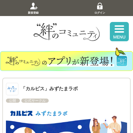
新規登録
ログイン
「カルピス」みずたまラボ
公開
公式サークル