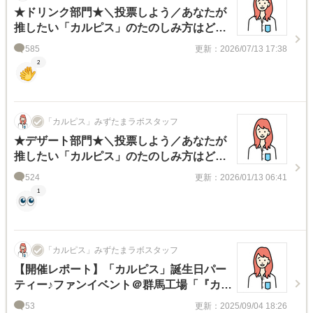
★ドリンク部門★＼投票しよう／あなたが
推したい「カルピス」のたのしみ方はど
れ？【対象テーマ2：みなさんと♪レシピボ
585
更新：2026/07/13 17:38
ードをつくろう！】
2
「カルピス」みずたまラボスタッフ
★デザート部門★＼投票しよう／あなたが
推したい「カルピス」のたのしみ方はど
れ？【対象テーマ2：みなさんと♪レシピボ
524
更新：2026/01/13 06:41
ードをつくろう！】
1
「カルピス」みずたまラボスタッフ
【開催レポート】「カルピス」誕生日パー
ティー♪ファンイベント＠群馬工場「『カル
ピス』みらいのミュージアム」
53
更新：2025/09/04 18:26