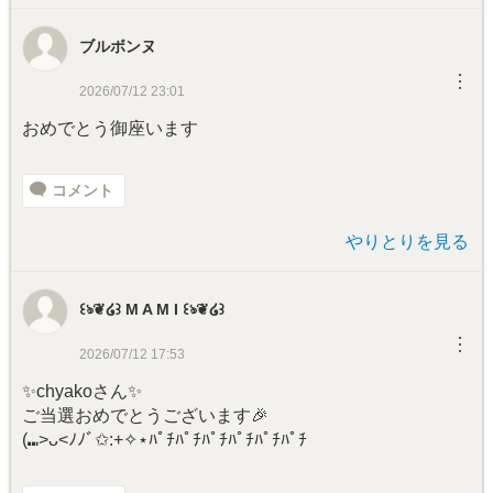
ブルボンヌ
︙
2026/07/12 23:01
おめでとう御座います
コメント
やりとりを見る
꒰ঌ❦໒꒱ M A M I ꒰ঌ❦໒꒱
︙
2026/07/12 17:53
✨chyakoさん✨
ご当選おめでとうございます🎉
(⑉>ᴗ<ﾉﾉﾞ✩:+✧︎⋆ﾊﾟﾁﾊﾟﾁﾊﾟﾁﾊﾟﾁﾊﾟﾁﾊﾟﾁ