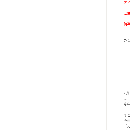
テ
ご
何
-----
み
7
は
今
そ
今
「