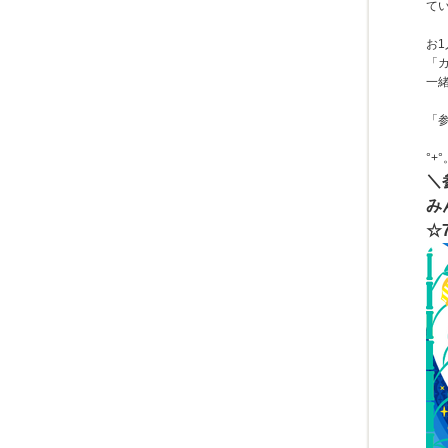
て
お
「
一
「
°+°
＼
み
☆