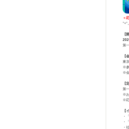
＜応
°+°
【
20
第一
【
東
※
※
【
第一
※
※
【
・
・
・