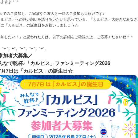
いますよ＾＾
1人でのご参加も、ご家族やご友人と一緒のご参加も大歓迎です♪
カルピス」への熱い想いを語りあいたいと思っている、「カルピス」大好きなみなさ
緒に「カルピス」の誕生日をお祝いしましょう☆
参加したい！」と思われた方は、以下の詳細をご確認の上、ご応募くださいね＾＾
。°+ °。+°。°+ °。°+ °。°+°。
参加者大募集／
んなで乾杯♪「カルピス」ファンミーティング2026
7月7日は「カルピス」の誕生日☆