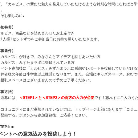
ど、「カルピス」の新たな魅力を発見していただけるような特別な時間になればと準
す。
うぞお楽しみに♪
参加特典】
カルピス」商品などを詰め合わせたお土産付き
お1人様1セットずつをご参加当日にお持ち帰りいただきます。
応募条件】
「カルピス」が好きで、みなさんとアイデアを話しあいたい方
「カルピス」みずたまラボに登録されている方
イベント参加後に「カルピス」みずたまラボに感想やレポートを投稿していただける
同伴者様の年齢は小学生以上推奨となります。また、会場にキッズスペース、おむつ
・授乳スペースはございませんので予めご了承ください。
応募方法】
ご応募には、
＜STEP1＞と＜STEP2＞の両方の入力が必要
です！忘れずにご入力く
。
当コミュニティにまだ参加されていない方は、トップページ上部にあります「コミュ
に登録する」ボタンから参加登録後、ご応募ください。
TEP1□■
ベントへの意気込みを投稿しよう！