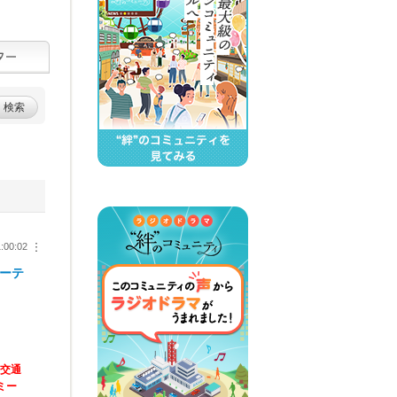
検索
1:00:02
︙
ーテ
と交通
ミー