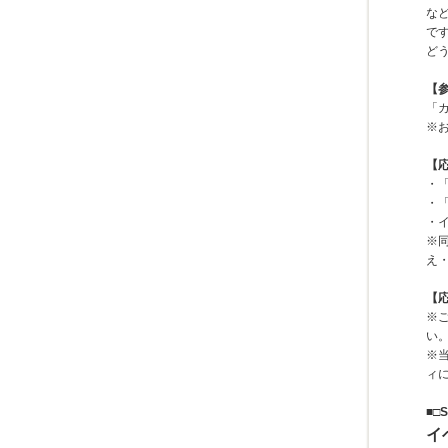
な
で
ど
【
「
※
【
・
・
・
※
え
【
※
い
※
ィ
■□S
イ