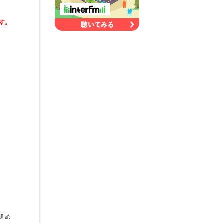
す。
進め