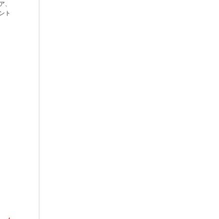
ア、
ント