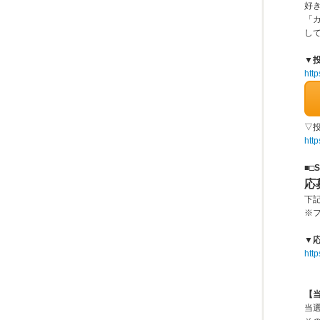
好
「
し
▼
http
▽
http
■□S
応
下
※
▼
htt
【
当