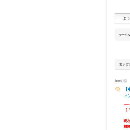
サーク
from:
【
ィ
-----
【「
現
機