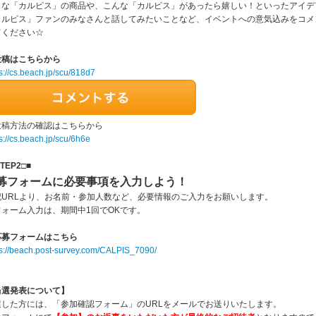
きな「カルピス」の商品や、こんな「カルピス」があったら嬉しい！といったアイデ
カルピス」ファンのみなさんと話してみたいことなど、イベントへの意気込みをコメ
てください☆
投稿はこちらから
s://cs.beach.jp/scu/818d7
投稿方法の確認はこちらから
s://cs.beach.jp/scu/6h6e
TEP2□■
募フォームに必要事項を入力しよう！
記URLより、お名前・参加人数など、必要情報のご入力をお願いします。
フォーム入力は、期間中1回でOKです。
応募フォームはこちら
ps://beach.post-survey.com/CALPIS_7090/
当選発表について】
選した方には、「参加確認フォーム」のURLをメールでお送りいたします。