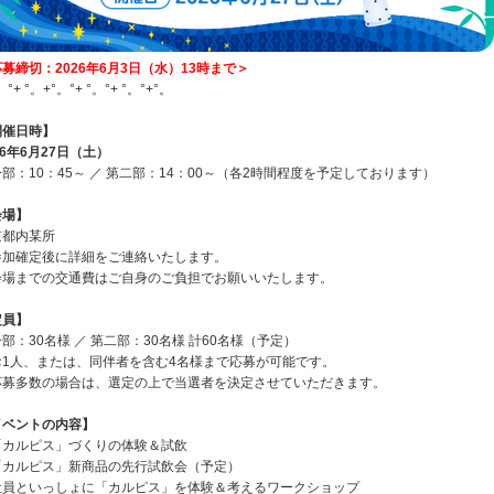
募締切：2026年6月3日（水）13時まで＞
。°+ °。+°。°+ °。°+ °。°+°。
開催日時】
26年6月27日（土）
部：10：45～ ／ 第二部：14：00～（各2時間程度を予定しております）
会場】
京都内某所
参加確定後に詳細をご連絡いたします。
会場までの交通費はご自身のご負担でお願いいたします。
定員】
部：30名様 ／ 第二部：30名様 計60名様（予定）
お1人、または、同伴者を含む4名様まで応募が可能です。
応募多数の場合は、選定の上で当選者を決定させていただきます。
イベントの内容】
「カルピス」づくりの体験＆試飲
「カルピス」新商品の先行試飲会（予定）
社員といっしょに「カルピス」を体験＆考えるワークショップ