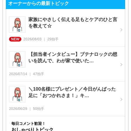
オーナーからの最新トピック
家族にやさしく伝える足もとケアのひと言
を教えて☆
2026/08/03
29
拍手
【担当者インタビュー】ブテナロックの想
いを読んで、わが家で使いた…
2026/07/14
47
拍手
＼100名様にプレゼント／今日がんばった
足に「おつかれさま！」キ…
2026/06/29
50
拍手
毎日コメント歓迎！
おしゃべりトピック