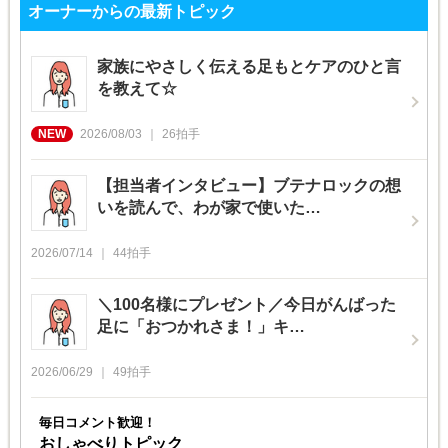
オーナーからの最新トピック
家族にやさしく伝える足もとケアのひと言
を教えて☆
2026/08/03
26
拍手
【担当者インタビュー】ブテナロックの想
いを読んで、わが家で使いた…
2026/07/14
44
拍手
＼100名様にプレゼント／今日がんばった
足に「おつかれさま！」キ…
2026/06/29
49
拍手
毎日コメント歓迎！
おしゃべりトピック