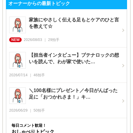
オーナーからの最新トピック
家族にやさしく伝える足もとケアのひと言
を教えて☆
2026/08/03
29
拍手
【担当者インタビュー】ブテナロックの想
いを読んで、わが家で使いた…
2026/07/14
46
拍手
＼100名様にプレゼント／今日がんばった
足に「おつかれさま！」キ…
2026/06/29
50
拍手
毎日コメント歓迎！
おしゃべりトピック