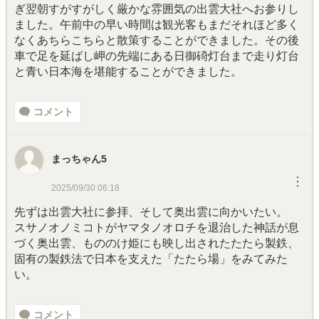
ぎ翌朝すがすがしく厳かな雰囲気の出雲大社へお参りし
ました。午前中の早い時間は観光客もまだそれほど多く
なくあちらこちらと散策することができました。その後
車で足を延ばし岬の先端にある日御碕灯台まで走り灯台
と青い日本海を堪能することができました。
コメント
まっちゃん5
︙
2025/09/30 06:18
先ずは出雲大社に参拝、そして奥出雲に向かいたい。
スサノオノミコトがヤマタノオロチを退治した神話が息
づく奥出雲、もののけ姫にも映し出されたたたら製鉄、
固有の製鉄法で日本を支えた「たたら場」をみてみた
い。
コメント