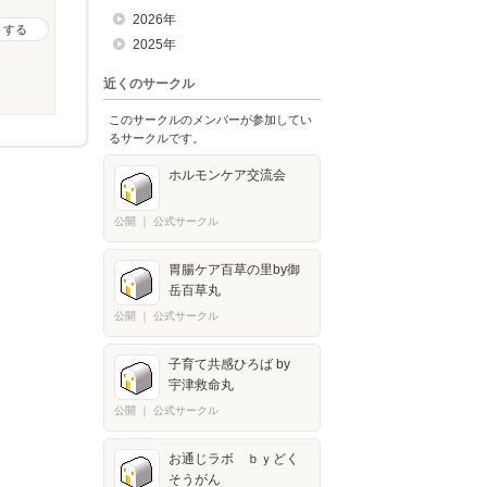
2026年
トする
2025年
近くのサークル
このサークルのメンバーが参加してい
るサークルです。
ホルモンケア交流会
公開
｜
公式サークル
胃腸ケア百草の里by御
岳百草丸
公開
｜
公式サークル
子育て共感ひろば by
宇津救命丸
公開
｜
公式サークル
お通じラボ ｂｙどく
そうがん