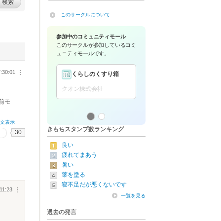
検索
このサークルについて
参加中のコミュニティモール
このサークルが参加している
コミ
ュニティモールです。
:30:01
︙
くらしのくすり箱
きたて！公式サーク
館
クオン株式会社
株式会社
前モ
全文表示
きもちスタンプ数ランキング
30
良い
疲れてまあう
暑い
薬を塗る
寝不足だが悪くないです
11:23
︙
一覧を見る
過去の発言