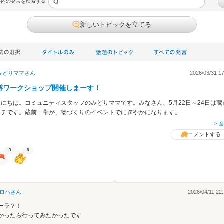
ル内の発言を検索する
新しいトピックを立てる
みどりママ
さん
2026/03/31 17
で
ル
膳ワークショップ開催しまーす！
クオン
んにちは。コミュニティスタッフのみどりママです。みなさん、5月22日～24日は蔵
マチです。蔵前一帯が、物づくりのイベントでにぎやかになります。
> 
コメントする
3
6
ロハ
さん
2026/04/11 22:
ーラ？！
かったら行ってみたかったです