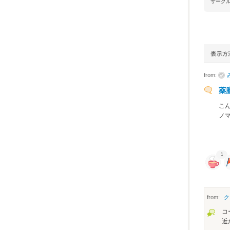
サーク
from:
薬
こ
ノ
1
from:
ク
コ
近