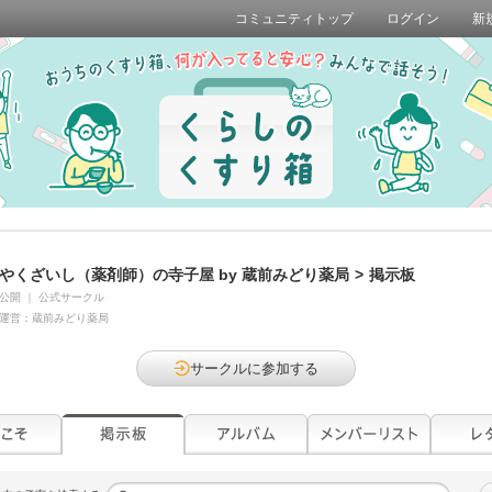
コミュニティトップ
ログイン
新
やくざいし（薬剤師）の寺子屋 by 蔵前みどり薬局
>
掲示板
公開
｜
公式サークル
運営：
蔵前みどり薬局
サークルに参加する