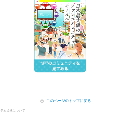
icon
このページのトップに戻る
ステム点検について