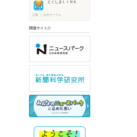
とくしまＬＩＮＫ
公開
｜
公式サークル
関連サイト