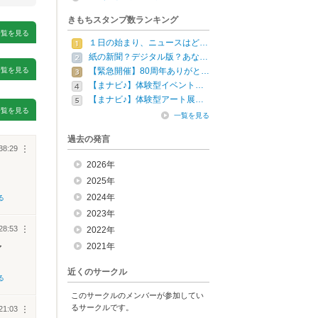
きもちスタンプ数ランキング
一覧を見る
１日の始まり、ニュースはど…
紙の新聞？デジタル版？あな…
一覧を見る
【緊急開催】80周年ありがと…
【まナビ♪】体験型イベント…
【まナビ♪】体験型アート展…
一覧を見る
一覧を見る
過去の発言
38:29
︙
2026年
2025年
2024年
る
2023年
28:53
︙
2022年
2021年
ア
近くのサークル
る
このサークルのメンバーが参加してい
るサークルです。
21:03
︙