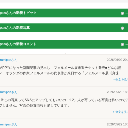
pan
さんの新着トピック
pan
さんの新着写真
pan
さんの新着コメント
rumipan
さん
2026/06/02 20:
HAPPYになった新聞記事の見出し：フェルメール展来週チケット発売■どんな記
？：オランダの作家フェルメールの代表作が来日する「フェルメール展《真珠
> 全文を見
rumipan
さん
2026/05/29 18:
）B:この写真ってSNSにアップしてもいいの...？2）人が写っている写真は怖いので
プしません。写真の位置情報も消しています。
> 全文を見
rumipan
さん
2026/05/29 18: