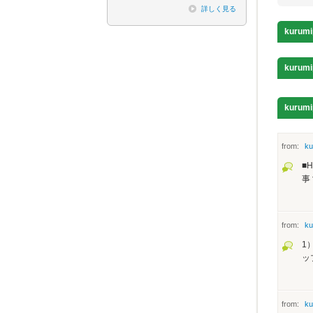
詳しく見る
kurumi
kurumi
kurumi
from:
ku
■
事
from:
ku
1
ッ
from:
ku