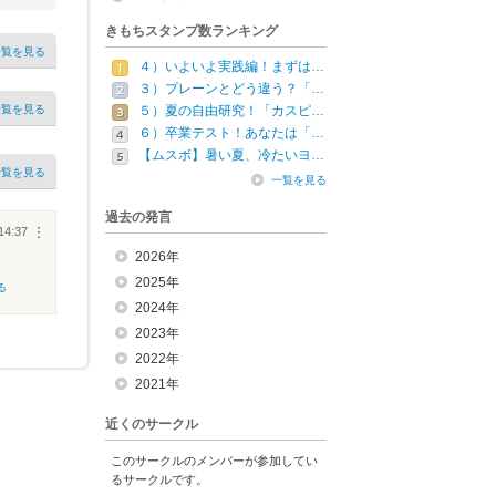
きもちスタンプ数ランキング
一覧を見る
４）いよいよ実践編！まずは…
３）プレーンとどう違う？「…
一覧を見る
５）夏の自由研究！「カスピ…
６）卒業テスト！あなたは「…
【ムスボ】暑い夏、冷たいヨ…
一覧を見る
一覧を見る
過去の発言
14:37
︙
2026年
2025年
る
2024年
2023年
2022年
2021年
近くのサークル
このサークルのメンバーが参加してい
るサークルです。