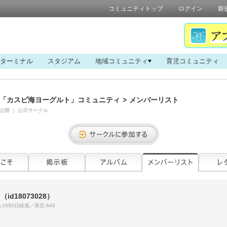
コミュニティトップ
ログイン
新
ターミナル
スタジアム
地域コミュニティ
育児コミュニティ
「カスピ海ヨーグルト」コミュニティ
>
メンバーリスト
公開
｜
公式サークル
i
（id18073028）
1650日経過／発言:649