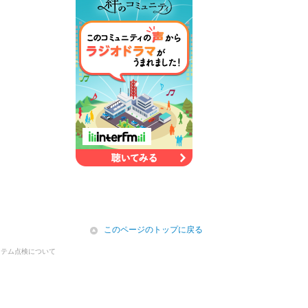
icon
このページのトップに戻る
ステム点検について