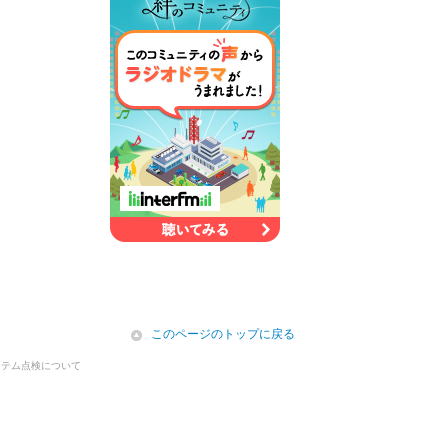
icon
このページのトップに戻る
ステム点検について