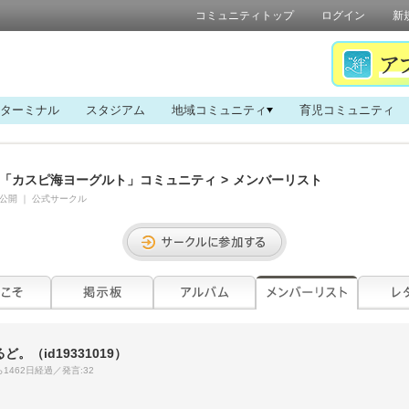
コミュニティトップ
ログイン
新
ターミナル
スタジアム
地域コミュニティ
育児コミュニティ
「カスピ海ヨーグルト」コミュニティ
>
メンバーリスト
公開
｜
公式サークル
るど。
（id19331019）
1462日経過／発言:32