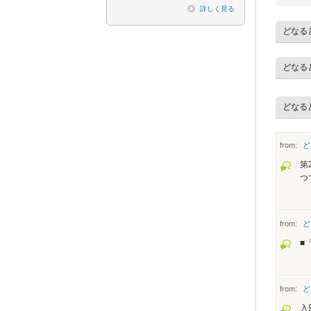
詳しく見る
どなる
どなる
どなる
from:
ど
第
つ
from:
ど
■
from:
ど
入