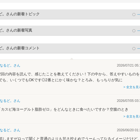
ど。
さんの新着トピック
ど。
さんの新着写真
ど。
さんの新着コメント
なるど。
さん
2026/07/21 05:
2回の内容を読んで、感じたことを教えてください！下の中から、答えやすいものを
でも、いくつでもOKです◎2番とにかく味かな？とろみ、もっちりが気に
> 全文を見
なるど。
さん
2026/07/05 03:
「カスピ海ヨーグルト脂肪ゼロ」をどんなときに食べたいですか？空腹のとき
> 全文を見
なるど。
さん
2026/06/20 01:
部しますゼロって聞くと普通のよりも甘さ控えめでうーんってなるイメージだけど