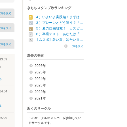
きもちスタンプ数ランキング
一覧を見る
４）いよいよ実践編！まずは…
３）プレーンとどう違う？「…
一覧を見る
５）夏の自由研究！「カスピ…
６）卒業テスト！あなたは「…
【ムスボ】暑い夏、冷たいヨ…
一覧を見る
一覧を見る
過去の発言
13:09
︙
2026年
1
2025年
2024年
る
2023年
34:34
︙
2022年
2021年
る
近くのサークル
35:29
このサークルのメンバーが参加してい
︙
るサークルです。
、