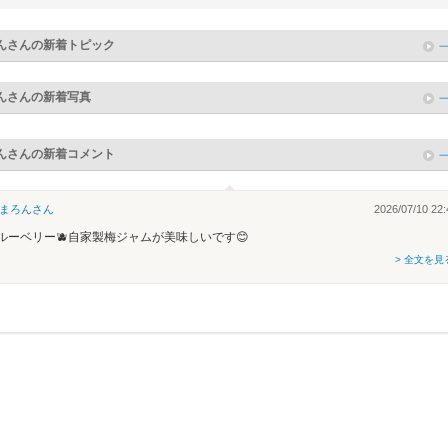
ん
さんの新着トピック
ん
さんの新着写真
ん
さんの新着コメント
まろん
さん
2026/07/10 22:
ルーベリー🫐自家製梅ジャムが美味しいです😊
> 全文を見