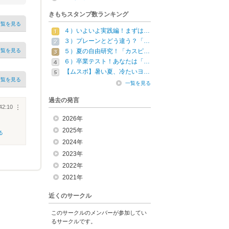
きもちスタンプ数ランキング
一覧を見る
４）いよいよ実践編！まずは…
３）プレーンとどう違う？「…
一覧を見る
５）夏の自由研究！「カスピ…
６）卒業テスト！あなたは「…
【ムスボ】暑い夏、冷たいヨ…
一覧を見る
一覧を見る
過去の発言
42:10
︙
2026年
2025年
る
2024年
2023年
2022年
2021年
近くのサークル
このサークルのメンバーが参加してい
るサークルです。