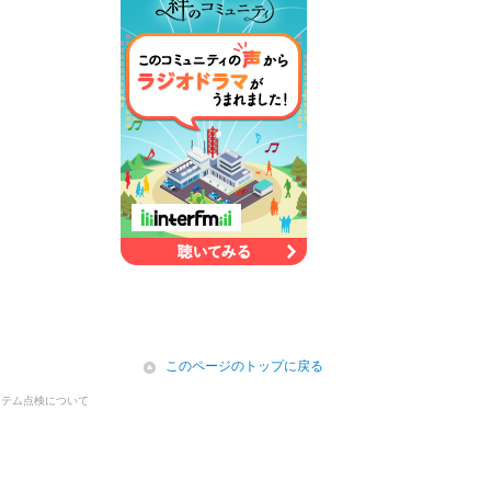
icon
このページのトップに戻る
ステム点検について