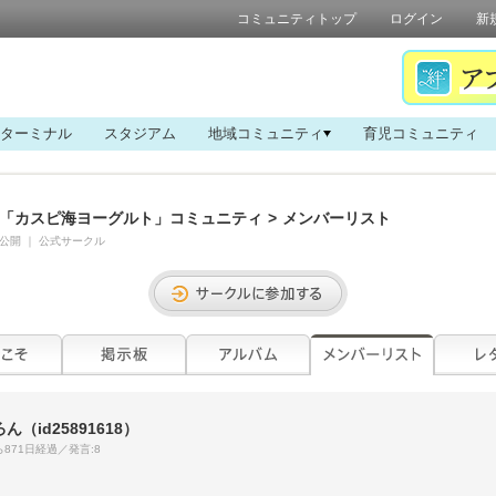
コミュニティトップ
ログイン
新
ターミナル
スタジアム
地域コミュニティ
育児コミュニティ
「カスピ海ヨーグルト」コミュニティ
>
メンバーリスト
公開
｜
公式サークル
ろん
（id25891618）
871日経過／発言:8