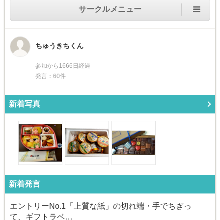
サークルメニュー
ちゅうきちくん
参加から1666日経過
発言：60件
新着写真
新着発言
エントリーNo.1「上質な紙」の切れ端・手でちぎっ
て、ギフトラベ…