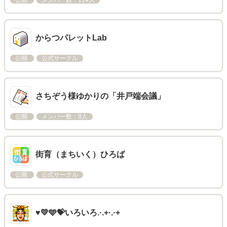
公開
メンバー数：114人
からつパレットLab
公開
公式サークル
さちぞう様ゆかりの「井戸端会議」
公開
メンバー数：9人
街育（まちいく）ひろば
公開
公式サークル
♥️💛🩵💝いろいろ.·.+·.·+