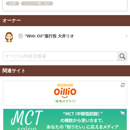
公開
メンバー数：6人
オーナー
“With Oil”進行役 大井リオ
検
索
関連サイト