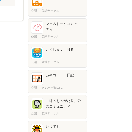
公開
｜
公式サークル
フェムトークコミュニ
ティ
公開
｜
公式サークル
とくしまＬＩＮＫ
公開
｜
公式サークル
カキコ・・・日記
公開
｜
メンバー数:18人
「絆のものがたり」公
式コミュニティ
公開
｜
公式サークル
いつでも