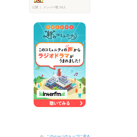
公開
｜
メンバー数:19人
icon
このページのトップに戻る