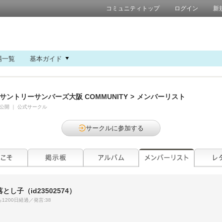
コミュニティトップ
ログイン
新
場一覧
基本ガイド
サントリーサンバーズ大阪 COMMUNITY
>
メンバーリスト
公開
｜
公式サークル
サークルに参加する
落とし子
（id23502574）
1200日経過／発言:38