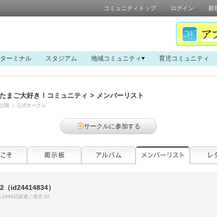
コミュニティトップ
ログイン
新
ターミナル
スタジアム
地域コミュニティ
育児コミュニティ
たまご大好き！コミュニティ
>
メンバーリスト
公開
｜
公式サークル
サークルに参加する
12
（id24414834）
1068日経過／発言:16