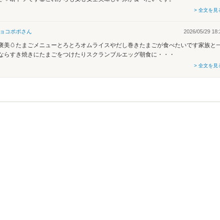
> 全文を見
ョコポポ
さん
2026/05/29 18:
褒美🥚たまごメニューとろとろオムライスやだし巻きたまごが食べたいです家族と
ならすき焼きにたまごをつけたりスクランブルエッグ朝食に・・・
> 全文を見