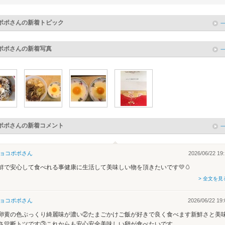
ポポ
さんの新着トピック
ポポ
さんの新着写真
ポポ
さんの新着コメント
ョコポポ
さん
2026/06/22 19:
鮮で安心して食べれる事健康に生活して美味しい物を頂きたいです💛🥚
> 全文を見
ョコポポ
さん
2026/06/22 19:
卵黄の色ぷっくり綺麗味が濃い②たまごかけご飯が好きで良く食べます新鮮さと美
さ💛断トツです③これからも安心安全美味しい卵が食べたいです。