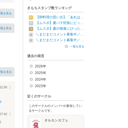
きもちスタンプ数ランキング
一覧を見る
【卵料理の思い出】「あれは…
【ムスボ】夏バテ対策にピッ…
一覧を見る
【ムスボ】夏の朝食にぴった…
＼まだまだコメント募集中／…
＼まだまだコメント募集中／…
一覧を見る
過去の発言
2026年
一覧を見る
2025年
2024年
2023年
11:56
︙
近くのサークル
る
このサークルのメンバーが参加してい
るサークルです。
07:42
︙
オルカンカフェ
味