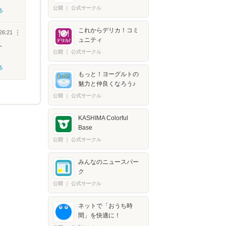
公開
｜
公式サークル
る
これからデリカ！コミ
26:21
︙
ュニティ
一
公開
｜
公式サークル
る
もっと！ヨーグルトの
魅力と仲良くなろう♪
公開
｜
公式サークル
KASHIMA Colorful
Base
公開
｜
公式サークル
みんなのニュースパー
ク
公開
｜
公式サークル
ネットで「おうち時
間」を快適に！