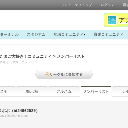
コミュニティトップ
ログイン
新
ターミナル
スタジアム
地域コミュニティ
育児コミュニティ
たまご大好き！コミュニティ
>
メンバーリスト
公開
｜
公式サークル
サークルに参加する
コポポ
（id24962529）
971日経過／発言:26