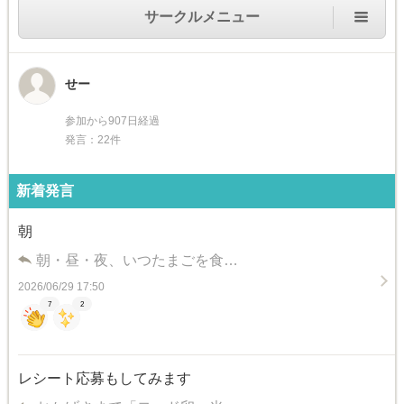
サークルメニュー
せー
参加から907日経過
発言：22件
新着発言
朝
朝・昼・夜、いつたまごを食…
2026/06/29 17:50
7
2
レシート応募もしてみます