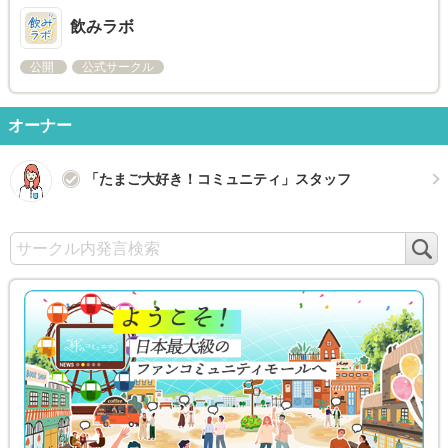
飲みラボ
公開
公式サークル
オーナー
「たまご大好き！コミュニティ」スタッフ
検
索