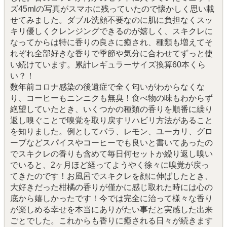
ズ45mlの写真がスマホに残っていたので懐かしく思い載
せてみました。ダブル洗顔不要なのに肌に負担なくスッ
キリ優しくクレンジングできるのが嬉しく、スキクレに
なってからは特に香りの良さに癒され、種類も増えてそ
れぞれ全部好きな香りで季節や気分に合わせてずっと使
い続けています。累計レギュラーサイズ換算60本くら
い？！
数年前コロナ感染の後遺症で全く匂いがわからなくな
り、コーヒーもニンニクも無臭！食べ物の味もわからず
絶望していたとき、いくつかの種類の香りを順番に繰り
返し嗅ぐことで嗅覚を取り戻すリハビリ方法があること
を知りました。例としてバラ、レモン、ユーカリ、グロ
ーブなどスパイスやコーヒーでも良いと書いてあったの
でスキクレの香りも含めて毎日何セットか繰り返し嗅い
でいると、2ヶ月ほど経ってようやく徐々に嗅覚が戻っ
てきたのです！お風呂でスキクレを顔に伸ばしたとき、
大好きだった柑橘の香りが僅かに感じ取れた時には心の
底から嬉しかったです！今では完全に治って様々な香り
が楽しめる幸せを本当にありがたい事だと実感した出来
ごとでした。これからも香りに癒される日々が続きます