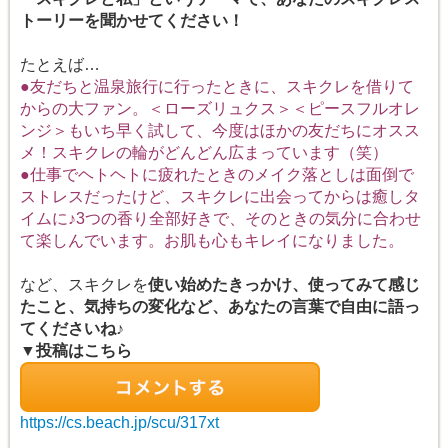
トーリーを聞かせてください！
たとえば…
●友だちと温泉旅行に行ったときに、スキクレを借りて
からの大ファン。＜ローズリュクス＞＜ピースフルオレ
ンジ＞もいち早く試して、今度はほかの友だちにオスス
メ！スキクレの輪がどんどん広まっています（笑）
●仕事でヘトヘトに疲れたときのメイク落としは面倒で
ストレスだったけど、スキクレに出会ってからは癒しタ
イムに♪3つの香り全部好きで、そのときの気分に合わせ
て楽しんでいます。お肌も心もキレイになりました。
など、スキクレを
使い始めたきっかけ、使ってみて感じ
たこと、気持ちの変化など、あなたの言葉で自由に語っ
てくださいね♪
▼投稿はこちら
https://cs.beach.jp/scu/317xt