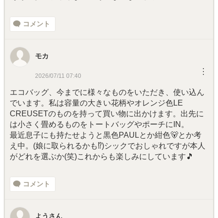
コメント
モカ
︙
2026/07/11 07:40
エコバッグ、今までに様々なものをいただき、使い込ん
でいます。私は容量の大きい花柄やオレンジ色LE
CREUSETのものを持って買い物に出かけます。出先に
は小さく畳めるものをトートバッグやポーチにIN。
最近息子にも持たせようと黒色PAULとか紺色🐻とか考
え中。(娘に取られるかも⁉️)シックでおしゃれですが本人
がどれを選ぶか(笑)これからも楽しみにしています🎵
コメント
ようさん