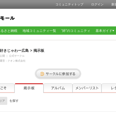
コミュニティトップ
ログイン
新
ふるさと納税
地域コミュニティ一覧
“絆”のコミュニティ
基本ガイド
好きじゃわー広島
>
掲示板
公開
｜
公式サークル
運営：
クオン株式会社
を探す
リア​