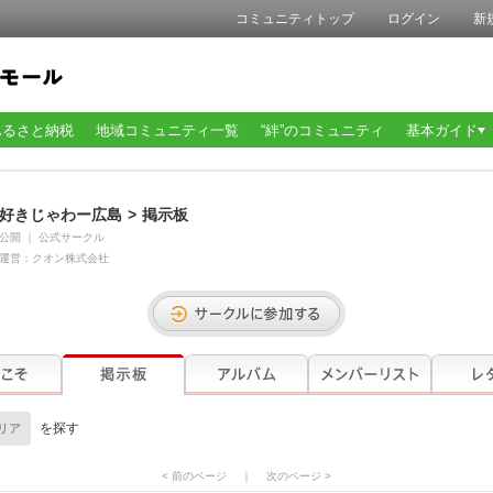
コミュニティトップ
ログイン
新
ふるさと納税
地域コミュニティ一覧
“絆”のコミュニティ
基本ガイド
好きじゃわー広島
>
掲示板
公開
｜
公式サークル
運営：
クオン株式会社
を探す
リア
< 前のページ
｜
次のページ >