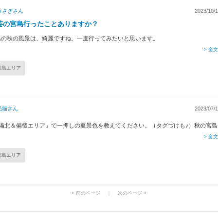
うさぎ
さん
2023/10/1
芸の宮島行ったことありますか？
島の秋の風景は、綺麗ですね。一度行ってみたいと思います。
> 全
宮島エリア
毛猫
さん
2023/07/1
「備北＆備後エリア」で一押しの夏景色を教えてください。（タグづけも♪）秋の宮島
> 全
宮島エリア
< 前のページ
｜
次のページ >