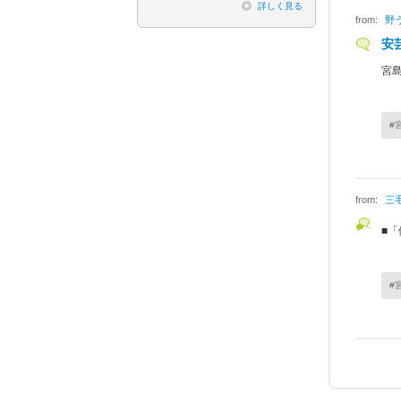
詳しく見る
from:
野
安
宮
#
from:
三
■
#