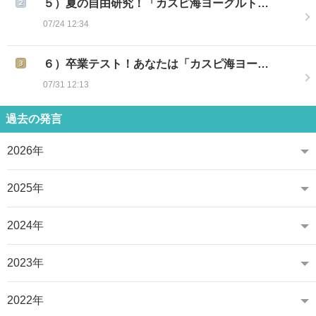
５）夏の自由研究！「カスピ海ヨーグルト…
07/24 12:34
６）卒業テスト！あなたは「カスピ海ヨー…
07/31 12:13
過去の発言
2026年
2025年
2024年
2023年
2022年