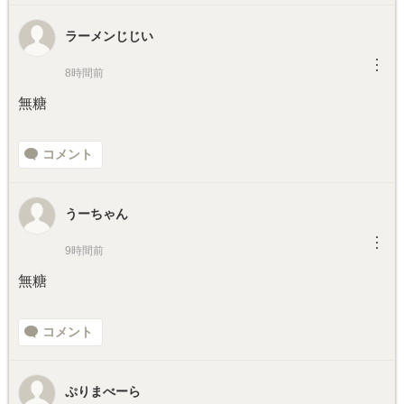
ラーメンじじい
︙
8時間前
無糖
コメント
うーちゃん
︙
9時間前
無糖
コメント
ぷりまべーら