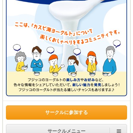
サークルに参加する
サークルメニュー