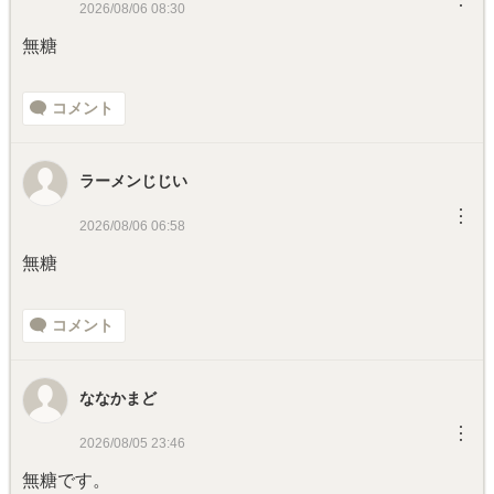
2026/08/06 08:30
無糖
コメント
ラーメンじじい
︙
2026/08/06 06:58
無糖
コメント
ななかまど
︙
2026/08/05 23:46
無糖です。