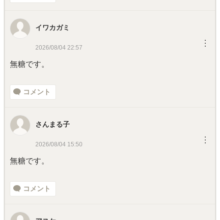
イワカガミ
︙
2026/08/04 22:57
無糖です。
コメント
さんまる子
︙
2026/08/04 15:50
無糖です。
コメント