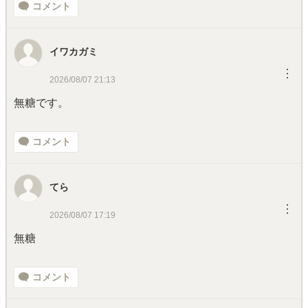
コメント
イワカガミ
︙
2026/08/07 21:13
無糖です。
コメント
てら
︙
2026/08/07 17:19
無糖
コメント