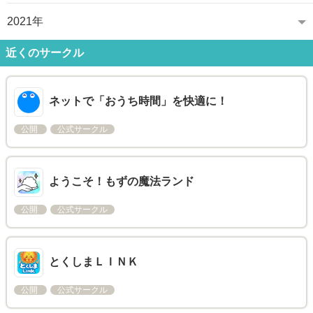
2021年
近くのサークル
ネットで「おうち時間」を快適に！
公開
公式サークル
ようこそ！もずの魔法ランド
公開
公式サークル
とくしまＬＩＮＫ
公開
公式サークル