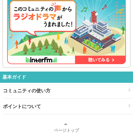
基本ガイド
コミュニティの使い方
ポイントについて
ページトップ