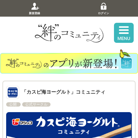
新規登録
ログイン
「カスピ海ヨーグルト」コミュニティ
公開
公式サークル