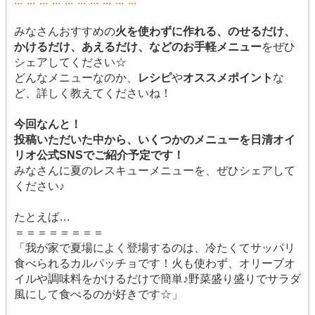
:.:*:.:*:.:*:.:*:.:*:.:*:.:*:.:*:.:*:.:
みなさんおすすめの
火を使わずに作れる、のせるだけ、
かけるだけ、あえるだけ、などのお手軽メニュー
をぜひ
シェアしてください☆
どんなメニューなのか、
レシピ
や
オススメポイント
な
ど、詳しく教えてくださいね！
今回なんと！
投稿いただいた中から、いくつかのメニューを日清オイ
リオ公式SNSでご紹介予定です！
みなさんに夏のレスキューメニューを、ぜひシェアして
ください♪
たとえば…
＝＝＝＝＝＝＝＝
「我が家で夏場によく登場するのは、冷たくてサッパリ
食べられるカルパッチョです！火も使わず、オリーブオ
イルや調味料をかけるだけで簡単♪野菜盛り盛りでサラダ
風にして食べるのが好きです☆」