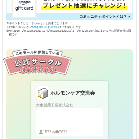
※ポイントくじは「きっかけ」と共通になります
※お問い合わせは
Beachお問い合わせ窓口
までお願いします
※Amazon、Amazon.co.jpおよびAmazon.co.jpロゴは、Amazon.com,Inc.またはその関連会社の商
標です
ホルモンケア交流会
大東製薬工業株式会社
1576
名
787
件