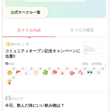
公式サークル一覧
タイトルのみ
すべての発言
翼が欲しい虎
コミュニティオープン記念キャンペーンに
当選!!
494
更新：3時間前
2
2
2
2
2
4
2
2
3
2
2
2
サルビア
今日、飲んだ体にいい飲み物は？