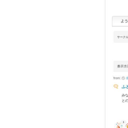
サーク
from:
ふ
み
と
1