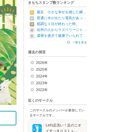
きもちスタンプ数ランキング
最近、小さな幸せを感じた瞬…
普通に水が出たり電気があっ…
順調な１日が終わった時。
近所の人からラズベリージャ…
還暦を過ぎて健康でいられて…
一覧を見る
過去の発言
2026年
2025年
2024年
2023年
2022年
近くのサークル
このサークルのメンバーが参加してい
るサークルです。
Let's足洗い！足のニオ
イすっきりコミュ…