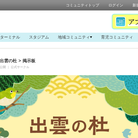
コミュニティトップ
ログイン
新
ターミナル
スタジアム
地域コミュニティ
育児コミュニティ
出雲の杜
>
掲示板
公開
｜
公式サークル