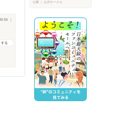
公開
｜
公式サークル
45:50
︙
トする