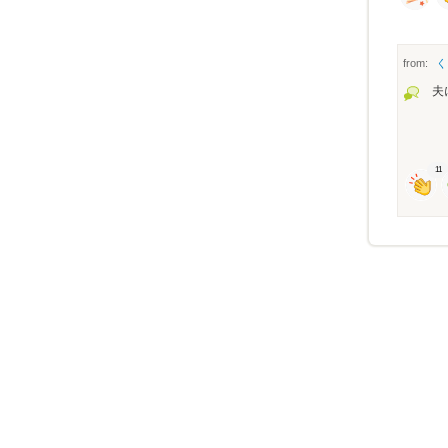
from:
く
夫
11