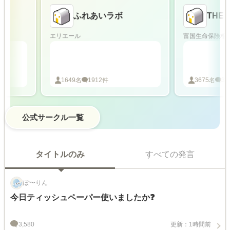
ふれあいラボ
THE MU
エリエール
富国生命保険相互会
1649
名
1912
件
3675
名
318
件
公式サークル一覧
タイトルのみ
すべての発言
ぽ〜りん
今日ティッシュペーパー使いましたか❓
3,580
更新：1時間前