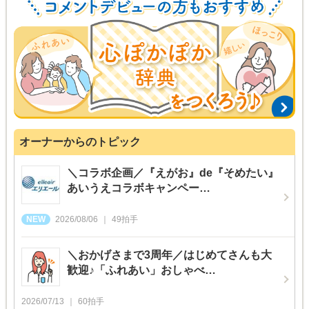
オーナーからのトピック
＼コラボ企画／『えがお』de『そめたい』
あいうえコラボキャンペー…
2026/08/06
49
拍手
＼おかげさまで3周年／はじめてさんも大
歓迎♪「ふれあい」おしゃべ…
2026/07/13
60
拍手