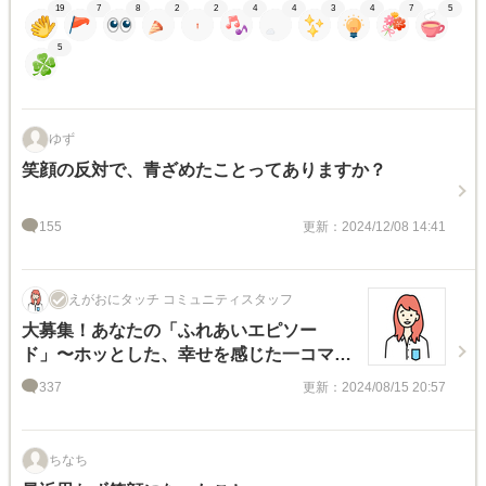
19
7
8
2
2
4
4
3
4
7
5
5
ゆず
笑顔の反対で、青ざめたことってありますか？
155
更新：2024/12/08 14:41
えがおにタッチ コミュニティスタッフ
大募集！あなたの「ふれあいエピソー
ド」〜ホッとした、幸せを感じた一コマ聞
かせてください～
337
更新：2024/08/15 20:57
ちなち