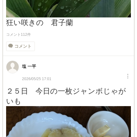
狂い咲きの 君子蘭
コメント112件
コメント
塩 一平
︙
2026/05/25 17:01
２５日 今日の一枚ジャンボじゃが
いも