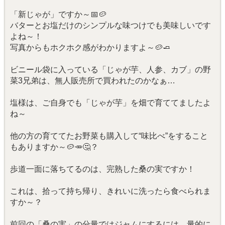
「新じゃが」ですか～📅🥔
バターとお塩だけのシンプルな味つけでも美味しいです
よね～！
写真からもホクホク感がわかりますよ～🥔🧈
ビニール袋に入っている「じゃが芋、人参、カブ」の野
菜3兄弟は、無人販売所で買われたのかなぁ…
塩様は、ご自身でも「じゃが芋」を畑で育ててましたよ
ね～
他の方の育ててたお野菜も購入して“味比べ”をすること
もありますか～🥔🥕🤔？
歩道一面に落ちてるのは、完熟した桑の実ですか！
これは、拾って持ち帰り、きれいに洗ったら食べられま
すか～？
前回の「桑の実」の分量ではジャムにするには、量的に