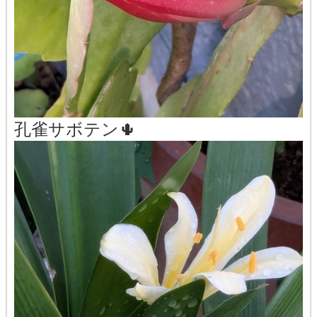
孔雀サボテン🌵