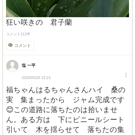
狂い咲きの 君子蘭
コメント112件
コメント
塩 一平
︙
2026/05/26 15:23
福ちゃんはるちゃんさんハイ 桑の
実 集まったから ジャム完成です
😊この道路に落ちたのは拾いませ
ん。ある方は 下にビニールシート
引いて 木を揺らせて 落ちたの集