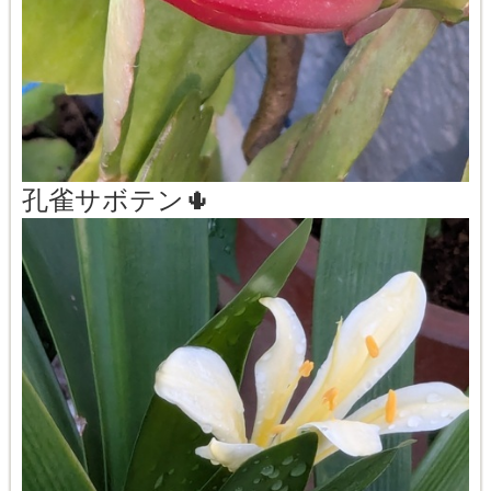
孔雀サボテン🌵